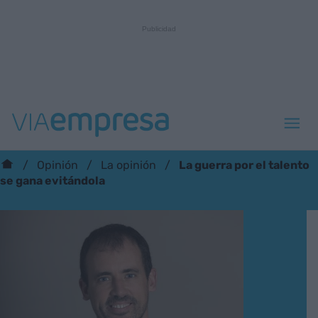
La guerra por el talento
Opinión
La opinión
se gana evitándola