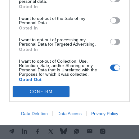
personal data.
selección española de fútbol afronte el Mundial
Opted In
sin ningún jugador del
Real Madrid
y con una
I want to opt-out of the Sale of my
presencia muy destacada de futbolistas del
FC
Personal Data.
Opted In
Barcelona
, quizás es un buen momento para
seguir reflexionando sobre las consecuencias
I want to opt-out of processing my
Personal Data for Targeted Advertising.
reales de fichar talento... o de apostar por
Opted In
construirlo.
I want to opt-out of Collection, Use,
Retention, Sale, and/or Sharing of my
Personal Data that Is Unrelated with the
Purposes for which it was collected.
Añadir
VIA Empresa
como fuente preferida
Opted Out
de Google de forma gratuita
Mantente informado con las últimas noticias de
CONFIRM
actualidad
ACTIVAR AHORA
Data Deletion
Data Access
Privacy Policy