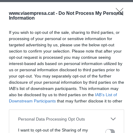
Todo ello consiste, en el fondo, en construir un
www.viaempresa.cat -
Do Not Process My Personal
modelo sólido de promoción interna. Asumiendo
Information
que es un camino exigente, que requiere tiempo,
recursos y una mirada a largo plazo, pero también
If you wish to opt-out of the sale, sharing to third parties, or
processing of your personal or sensitive information for
desde el convencimiento de que se trata de una
targeted advertising by us, please use the below opt-out
de las inversiones más fructíferas que puede
section to confirm your selection. Please note that after your
hacer una organización. Porque la promoción
opt-out request is processed you may continue seeing
interest-based ads based on personal information utilized by
interna no solo genera estímulos y motivación a
us or personal information disclosed to third parties prior to
escala individual, sino que también beneficia al
your opt-out. You may separately opt-out of the further
conjunto de la empresa, que acaba desarrollando
disclosure of your personal information by third parties on the
un ecosistema de generación de talento
IAB’s list of downstream participants. This information may
also be disclosed by us to third parties on the
IAB’s List of
sustentado sobre dos pilares fundamentales: la
Downstream Participants
that may further disclose it to other
meritocracia y el compromiso.
third parties.
Personal Data Processing Opt Outs
De hecho, esta semana que muchas tertulias
deportivas se preguntan cómo es posible que la
I want to opt-out of the Sharing of my