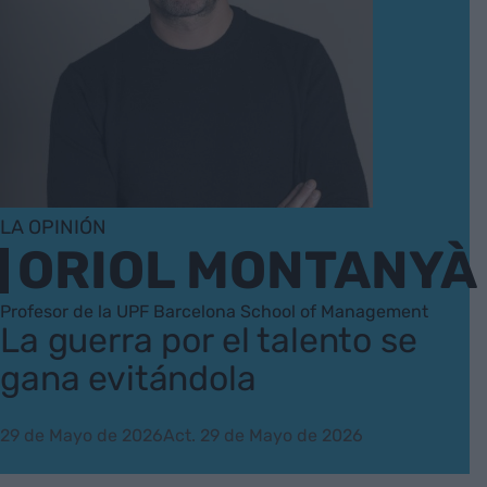
LA OPINIÓN
ORIOL MONTANYÀ
Profesor de la UPF Barcelona School of Management
La guerra por el talento se
gana evitándola
29 de Mayo de 2026
Act. 29 de Mayo de 2026