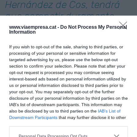
Hernández de Cos, tendrá
que competir duramente
con una Alemania que no
www.viaempresa.cat -
Do Not Process My Personal
Information
está dispuesta a volver a
If you wish to opt-out of the sale, sharing to third parties, or
dejar pasar la oportunidad
processing of your personal or sensitive information for
de presidir la institución más
targeted advertising by us, please use the below opt-out
section to confirm your selection. Please note that after your
poderosa de Europa"
opt-out request is processed you may continue seeing
interest-based ads based on personal information utilized by
us or personal information disclosed to third parties prior to
También hay que recordar que Alemania tenía
your opt-out. You may separately opt-out of the further
disclosure of your personal information by third parties on the
que presidir el BCE en el año 2012, cuando se
IAB’s list of downstream participants. This information may
había pactado que al presidente francés
Jean-
also be disclosed by us to third parties on the
IAB’s List of
Claude Trichet
le sucedería el alemán
Axel
Downstream Participants
that may further disclose it to other
Weber
... pero Alemania lo retiró en
third parties.
disconformidad con el rescate de Grecia, que
Personal Data Processing Opt Outs