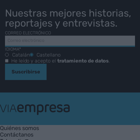
Nuestras mejores historias,
reportajes y entrevistas.
CORREO ELECTRÓNICO
IDIOMA*
Catalán
Castellano
He leído y acepto el
tratamiento de datos
.
Suscribirse
VIA
Empresa
Quiénes somos
Contáctanos