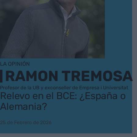
LA OPINIÓN
RAMON TREMOSA
Profesor de la UB y exconseller de Empresa i Universitat
Relevo en el BCE: ¿España o
Alemania?
25 de Febrero de 2026