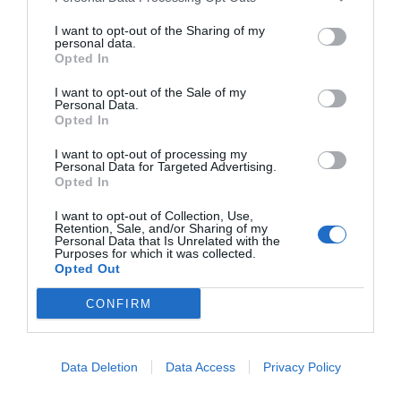
Francia impuso después de ganar la votación en
I want to opt-out of the Sharing of my
el BCE unos meses antes de hacer oficial el relevo
personal data.
mencionado.
Opted In
I want to opt-out of the Sale of my
Personal Data.
Alemania prefería el modelo de los EUA: no hay
Opted In
rescate federal para una ciudad o un estado si
I want to opt-out of processing my
quiebra por mala gestión, tal como Grecia había
Personal Data for Targeted Advertising.
Opted In
hecho (mintió sobre su nivel de endeudamiento a
la UE durante cinco años y, cuando la
Troika
llegó
I want to opt-out of Collection, Use,
Retention, Sale, and/or Sharing of my
a Atenas, descubrió que la agencia tributaria de
Personal Data that Is Unrelated with the
Purposes for which it was collected.
Grecia no tenía ordenadores...). Hoy, felizmente,
Opted Out
Grecia se está recuperando de manera
espectacular, generando superávits fiscales con
CONFIRM
los cuales está reduciendo rápidamente su deuda
pública y protagonizando una espectacular
Data Deletion
Data Access
Privacy Policy
transición energética que la sitúa en el podio