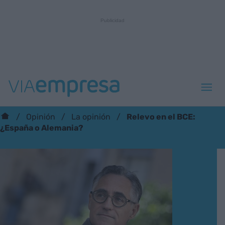
Relevo en el BCE:
Opinión
La opinión
¿España o Alemania?