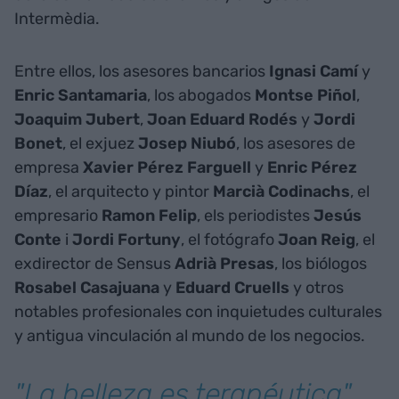
Intermèdia.
Entre ellos, los asesores bancarios
Ignasi Camí
y
Enric Santamaria
, los abogados
Montse Piñol
,
Joaquim Jubert
,
Joan Eduard Rodés
y
Jordi
Bonet
, el exjuez
Josep Niubó
, los asesores de
empresa
Xavier Pérez Farguell
y
Enric Pérez
Díaz
, el arquitecto y pintor
Marcià Codinachs
, el
empresario
Ramon Felip
, els periodistes
Jesús
Conte
i
Jordi Fortuny
, el fotógrafo
Joan Reig
, el
exdirector de Sensus
Adrià Presas
, los biólogos
Rosabel Casajuana
y
Eduard Cruells
y otros
notables profesionales con inquietudes culturales
y antigua vinculación al mundo de los negocios.
"La belleza es terapéutica"