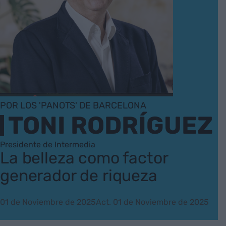
POR LOS 'PANOTS' DE BARCELONA
TONI RODRÍGUEZ
Presidente de Intermedia
La belleza como factor
generador de riqueza
01 de Noviembre de 2025
Act. 01 de Noviembre de 2025