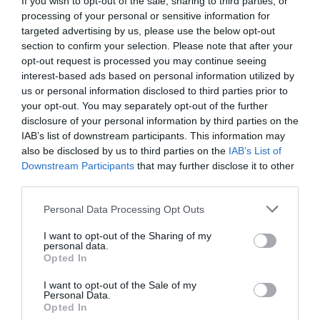
Jamaa
, que iban notando cómo su particular
If you wish to opt-out of the sale, sharing to third parties, or
processing of your personal or sensitive information for
bullicio mental iba disminuyendo a medida que la
targeted advertising by us, please use the below opt-out
escritora-oradora desarrollaba, en voz muy bajita,
section to confirm your selection. Please note that after your
su teoría.
opt-out request is processed you may continue seeing
interest-based ads based on personal information utilized by
us or personal information disclosed to third parties prior to
your opt-out. You may separately opt-out of the further
SI QUIERES SABER MÁS
disclosure of your personal information by third parties on the
IAB’s list of downstream participants. This information may
also be disclosed by us to third parties on the
IAB’s List of
Downstream Participants
that may further disclose it to other
third parties.
Personal Data Processing Opt Outs
I want to opt-out of the Sharing of my
personal data.
Anna Gener, la mirada de Artemisa
Opted In
I want to opt-out of the Sale of my
Personal Data.
¿Qué teoría? Pues, sencillamente, que la belleza
Opted In