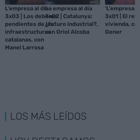
L'empresa al dia
La empresa al día
'L'empresa al
3x03 | Los deberes
3x02 | Catalunya:
3x01 | El reto
pendientes de las
¿futuro industrial?,
vivienda, co
infraestructuras
con Oriol Alcoba
Gener
catalanas, con
Manel Larrosa
LOS MÁS LEÍDOS