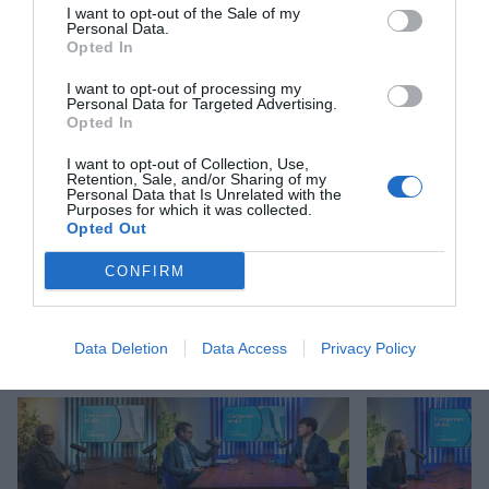
de Google de forma gratuita
I want to opt-out of the Sale of my
Mantente informado con las últimas noticias de
Personal Data.
actualidad
Opted In
ACTIVAR AHORA
I want to opt-out of processing my
Personal Data for Targeted Advertising.
Opted In
I want to opt-out of Collection, Use,
Retention, Sale, and/or Sharing of my
Personal Data that Is Unrelated with the
Purposes for which it was collected.
Opted Out
CONFIRM
RELACIONADAS
Data Deletion
Data Access
Privacy Policy