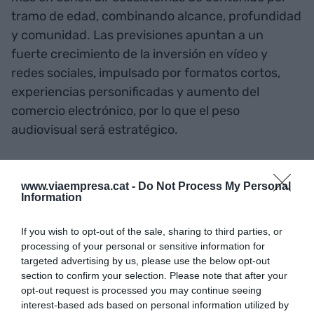
tramo de edad, combinando alcance, profundidad
y comunidad. Las previsiones apuntan a un
fuerte crecimiento de la inversión en vídeo y
redes sociales, impulsado por formatos cortos,
experiencias personificadas y aumento del
comercio electrónico, por lo que el peso
audiovisual será estratégico.
Además, se espera un desplazamiento progresivo
www.viaempresa.cat -
Do Not Process My Personal
hacia espacios más privados y comunidades
Information
cerradas, como grupos de WhatsApp, o
Telegram
donde las marcas deberán integrarse
If you wish to opt-out of the sale, sharing to third parties, or
aportando valor sin interrumpir las
processing of your personal or sensitive information for
targeted advertising by us, please use the below opt-out
conversaciones.
section to confirm your selection. Please note that after your
opt-out request is processed you may continue seeing
interest-based ads based on personal information utilized by
En este contexto, la medición deberá ir más allá