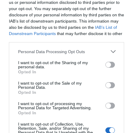
us or personal information disclosed to third parties prior to
del alcance e incluir indicadores de confianza,
your opt-out. You may separately opt-out of the further
participación y calidad de la relación, reforzando
disclosure of your personal information by third parties on the
un modelo de comunicación donde la tecnología y
IAB’s list of downstream participants. This information may
also be disclosed by us to third parties on the
IAB’s List of
la automatización a partir del uso de la
Downstream Participants
that may further disclose it to other
inteligencia artificial convivan de forma
third parties.
equilibrada con la cercanía humana y la atención
Personal Data Processing Opt Outs
personalizada, especialmente en empresas de
servicios.
I want to opt-out of the Sharing of my
personal data.
Opted In
La personalización será un
I want to opt-out of the Sale of my
Personal Data.
eje central en las estrategias
Opted In
empresariales:
I want to opt-out of processing my
Personal Data for Targeted Advertising.
segmentación por intereses,
Opted In
comportamiento y
I want to opt-out of Collection, Use,
Retention, Sale, and/or Sharing of my
Personal Data that Is Unrelated with the