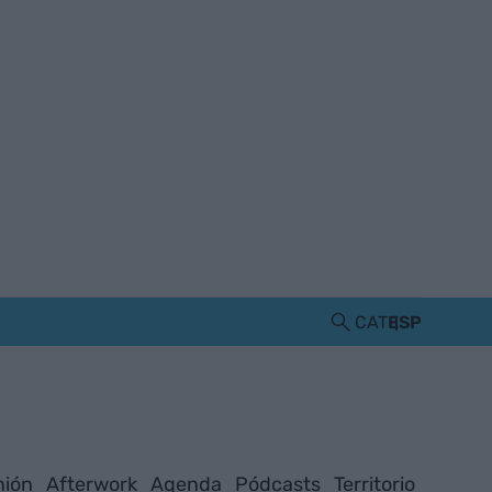
CAT
ESP
nión
Afterwork
Agenda
Pódcasts
Territorio