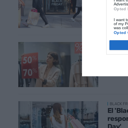
29 de no
Advertis
Opted 
I want t
of my P
was col
Opted 
BLACK FR
'Black
falsas
29 de no
BLACK FR
El 'Bl
respon
Day'