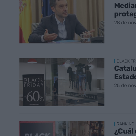
Media
protag
28 de no
BLACK FR
Catalu
Estado
25 de no
RANKING
¿Cuál 