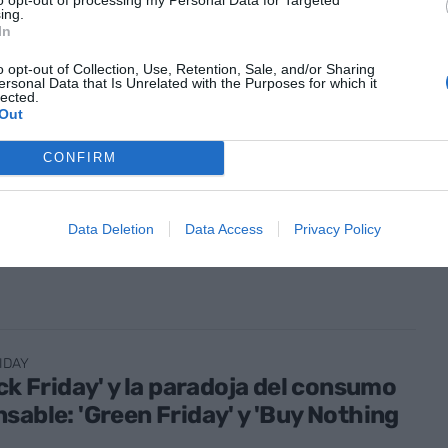
viembre de 2024
ing.
In
o opt-out of Collection, Use, Retention, Sale, and/or Sharing
ersonal Data that Is Unrelated with the Purposes for which it
lected.
Out
IDAY
CONFIRM
 Friday': cómo identificar ofertas
 y proteger tu bolsillo
Data Deletion
Data Access
Privacy Policy
viembre de 2024
IDAY
ack Friday' y la paradoja del consumo
sable: 'Green Friday' y 'Buy Nothing