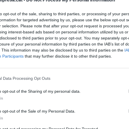
rero de 2025
to opt-out of the sale, sharing to third parties, or processing of your per
formation for targeted advertising by us, please use the below opt-out s
r selection. Please note that after your opt-out request is processed y
eing interest-based ads based on personal information utilized by us or
disclosed to third parties prior to your opt-out. You may separately opt-
IDAY
ack Friday' dispara las compras de
losure of your personal information by third parties on the IAB’s list of
. This information may also be disclosed by us to third parties on the
IA
d: ¿Qué compran y cuánto gastan los
Participants
that may further disclose it to other third parties.
midores?
viembre de 2024
l Data Processing Opt Outs
o opt-out of the Sharing of my personal data.
In
IDAY
o opt-out of the Sale of my Personal Data.
ueño comercio de Vic y Manresa
In
a a regañadientes el 'Black Friday'
to opt-out of processing my Personal Data for Targeted