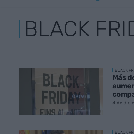
BLACK FRI
BLACK FR
Más de
aument
compa
4 de dic
BLACK FR