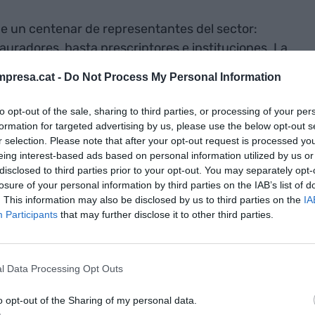
e un centenar de representantes del sector:
auradores, hasta prescriptores e instituciones. La
mato tradicional y se ha concebido como una
presa.cat -
Do Not Process My Personal Information
ada plato y cada vino de la cena degustación se
onceptos del libro. Todo ello, con el objetivo de
to opt-out of the sale, sharing to third parties, or processing of your per
sorial por el paisaje y la cultura del vino leridano.
formation for targeted advertising by us, please use the below opt-out s
r selection. Please note that after your opt-out request is processed y
eing interest-based ads based on personal information utilized by us or
car el territorio
disclosed to third parties prior to your opt-out. You may separately opt-
losure of your personal information by third parties on the IAB’s list of
. This information may also be disclosed by us to third parties on the
IA
a destacado que la obra es “una declaración de
Participants
that may further disclose it to other third parties.
eida, el Pirineo y el Aran se explican también a
ubrayado que el proyecto se inscribe en la
iere reforzar el posicionamiento agroalimentario
l Data Processing Opt Outs
ntico menú degustación y necesitamos explicarlo y
el aceite, es parte esencial de nuestra identidad y
o opt-out of the Sharing of my personal data.