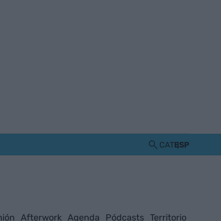
CAT
ESP
nión
Afterwork
Agenda
Pódcasts
Territorio