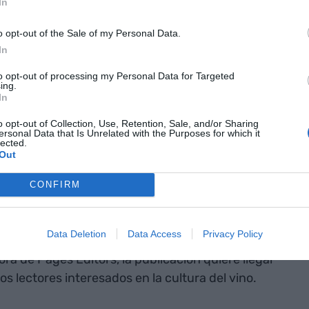
Talarn.
In
o opt-out of the Sale of my Personal Data.
In
a experiencia
to opt-out of processing my Personal Data for Targeted
ing.
 cada plato y
In
na degustación
o opt-out of Collection, Use, Retention, Sale, and/or Sharing
ersonal Data that Is Unrelated with the Purposes for which it
lected.
 con
Out
ptos del libro
CONFIRM
ión especial a la colaboración entre instituciones
Data Deletion
Data Access
Privacy Policy
bro recoge la voz de sus protagonistas con rigor y
ora de Pagès Editors, la publicación quiere llegar
os lectores interesados en la cultura del vino.