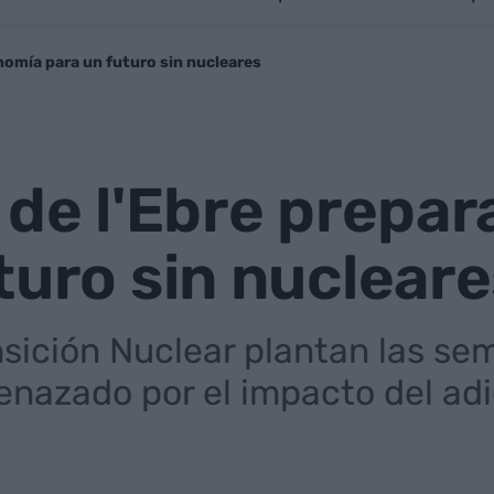
onomía para un futuro sin nucleares
 de l'Ebre prepa
turo sin nuclear
sición Nuclear plantan las sem
menazado por el impacto del ad