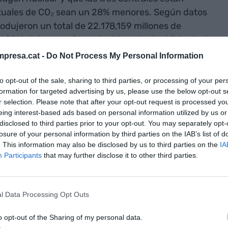
ctuales de CO₂ sean un 28% menores. Según datos
rodujeron un total de 22.178,159 millones de
l 59% de la energía producida en todo el Principat.
presa.cat -
Do Not Process My Personal Information
ientales y energéticas, la clausura de las
to opt-out of the sale, sharing to third parties, or processing of your per
evé un importante impacto económico para los
formation for targeted advertising by us, please use the below opt-out s
or energético tiene un peso del 23% sobre el total
r selection. Please note that after your opt-out request is processed y
as comarcas de las Terres de l'Ebre, lo que
eing interest-based ads based on personal information utilized by us or
disclosed to third parties prior to your opt-out. You may separately opt-
o de este sector”, analiza la vicepresidenta de la
losure of your personal information by third parties on the IAB’s list of
d'Economistes de Catalunya
,
Mercedes Teruel
.
. This information may also be disclosed by us to third parties on the
IA
acoge los reactores de Ascó, el conjunto de
Participants
that may further disclose it to other third parties.
rias extractivas, la energía, el agua y los
PIB industrial del territorio en 2022, sector que a
toda la comarca. “Indirectamente, esto afecta al
l Data Processing Opt Outs
 es casi el doble que la media catalana, y no es por
o opt-out of the Sharing of my personal data.
a familiar bruta per cápita es de alrededor del 70 y