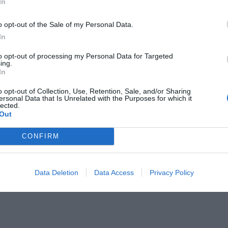
In
o opt-out of the Sale of my Personal Data.
de Tarragona del Col·legi d'Economistes, el cierre
In
rá “una bajada de la actividad productiva directa”,
to opt-out of processing my Personal Data for Targeted
ulados directamente con las plantas. A estos
ing.
In
los que proveen “algún tipo de servicio o
o los servicios de mantenimiento, las consultorías
o opt-out of Collection, Use, Retention, Sale, and/or Sharing
ersonal Data that Is Unrelated with the Purposes for which it
manera más indirecta, comercios locales de
lected.
Out
 hostelería. “Hay toda una serie de actividades
te motor territorial que se pueden ver
CONFIRM
 claro Teruel. En términos cuantitativos, Ascó I,
nas 3.000 personas entre trabajos directos e
Data Deletion
Data Access
Privacy Policy
 sitúa en 10.500 los puestos de trabajo que se
rales.