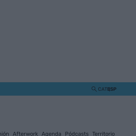
CAT
ESP
nión
Afterwork
Agenda
Pódcasts
Territorio