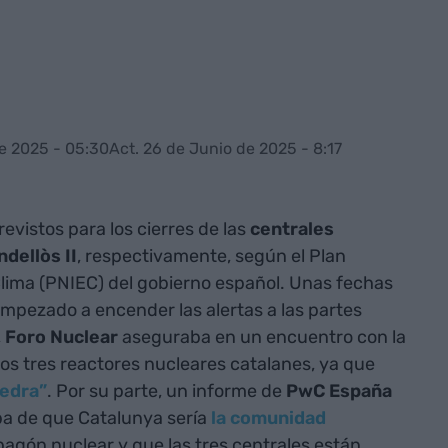
e 2025 - 05:30
Act. 26 de Junio de 2025 - 8:17
evistos para los cierres de las
centrales
ndellòs II
, respectivamente, según el Plan
Clima (PNIEC) del gobierno español. Unas fechas
pezado a encender las alertas a las partes
,
Foro Nuclear
aseguraba en un encuentro con la
los tres reactores nucleares catalanes, ya que
iedra”
. Por su parte, un informe de
PwC España
ba de que Catalunya sería
la comunidad
pagón nuclear y que las tres centrales están