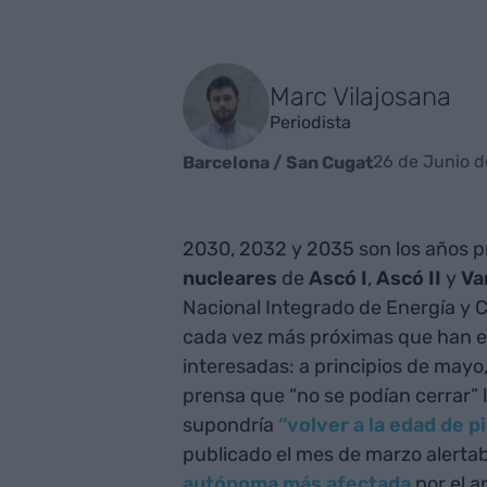
Marc Vilajosana
Periodista
26 de Junio d
Barcelona / San Cugat
2030, 2032 y 2035 son los años pr
nucleares
de
Ascó I
,
Ascó II
y
Va
Nacional Integrado de Energía y 
cada vez más próximas que han em
interesadas: a principios de mayo
prensa que “no se podían cerrar” 
supondría
“volver a la edad de p
publicado el mes de marzo alerta
autónoma más afectada
por el a