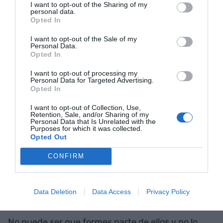
I want to opt-out of the Sharing of my
adicto al trabajo, pero es alguien que sufre una
personal data.
Opted In
adicción, a menudo grave.
I want to opt-out of the Sale of my
Personal Data.
Opted In
Lunes 7 de julio: Lo personal es político
I want to opt-out of processing my
Personal Data for Targeted Advertising.
Lo personal es político. Cuidar las personas es
Opted In
cuidar la democracia.
I want to opt-out of Collection, Use,
Retention, Sale, and/or Sharing of my
Personal Data that Is Unrelated with the
Purposes for which it was collected.
Viernes 4 de julio: Hay que ser honestos con
Opted Out
los experimentos
CONFIRM
Hay que ser honestos con los experimentos, las
pruebas y los ensayos.
Data Deletion
Data Access
Privacy Policy
No puede ser que formes parte de ellos y no lo