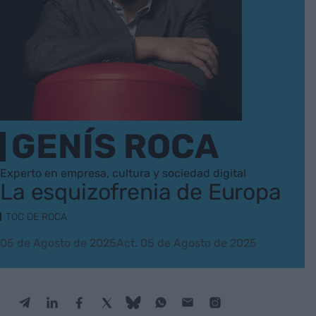
GENÍS ROCA
Experto en empresa, cultura y sociedad digital
La esquizofrenia de Europa
TOC DE ROCA
05 de Agosto de 2025
Act. 05 de Agosto de 2025