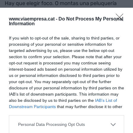
Hay que elegir foco. O montas una peluquería
para atender a tu barrio (y te integras, eres de ahí
y perteneces a la comunidad) o montas una
www.viaempresa.cat -
Do Not Process My Personal
Information
cadena de peluquerías y te metes en la dinámica
de crecer y expandirte (y aceptas que va a ser
If you wish to opt-out of the sale, sharing to third parties, or
difícil ser de algún sitio).
processing of your personal or sensitive information for
targeted advertising by us, please use the below opt-out
section to confirm your selection. Please note that after your
O eres local o eres global (y ahora mismo la
opt-out request is processed you may continue seeing
mayoría de países y estados-nación no son ni una
interest-based ads based on personal information utilized by
us or personal information disclosed to third parties prior to
cosa ni otra. Ser de algún sitio siempre es una
your opt-out. You may separately opt-out of the further
buena opción.
disclosure of your personal information by third parties on the
IAB’s list of downstream participants. This information may
also be disclosed by us to third parties on the
IAB’s List of
Martes 8 de julio: Los adictos al trabajo sufren
Downstream Participants
that may further disclose it to other
una adicción
third parties.
Personal Data Processing Opt Outs
Excusamos que un buen profesional sea un