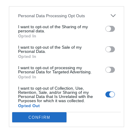
third parties.
El 27 de octubre de 2022 Elon Musk toma el
Personal Data Processing Opt Outs
control.
I want to opt-out of the Sharing of my
personal data.
Opted In
El 23 de julio de 2023 le cambia el nombre, y pasa
a llamarse X.
I want to opt-out of the Sale of my
Personal Data.
Opted In
Y ya estaríamos.
I want to opt-out of processing my
Personal Data for Targeted Advertising.
Opted In
Lunes 14: Sin confianza no vamos bien
I want to opt-out of Collection, Use,
Retention, Sale, and/or Sharing of my
Personal Data that Is Unrelated with the
No entiendo por qué tantas empresas y gobiernos
Purposes for which it was collected.
Opted Out
quieren tener mis datos y tan pocas quieren tener
mi confianza.
CONFIRM