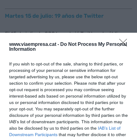
Martes 15 de julio: 19 años de Twitter
El 15 de julio de 2006 se abrió Twitter al público.
www.viaempresa.cat -
Do Not Process My Personal
Information
En 2007 los usuarios crearon el hashtag #
If you wish to opt-out of the sale, sharing to third parties, or
En 2010 se llegó a los 100 millones de usuarios
processing of your personal or sensitive information for
targeted advertising by us, please use the below opt-out
registrados.
section to confirm your selection. Please note that after your
opt-out request is processed you may continue seeing
En 2013 salió a bolsa, con un valor inicial de 26$
interest-based ads based on personal information utilized by
us or personal information disclosed to third parties prior to
por acción.
your opt-out. You may separately opt-out of the further
disclosure of your personal information by third parties on the
En 2017 se aumentó el límite de caracteres, de
IAB’s list of downstream participants. This information may
also be disclosed by us to third parties on the
IAB’s List of
140 a 280.
Downstream Participants
that may further disclose it to other