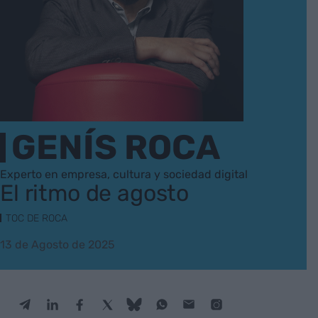
GENÍS ROCA
Experto en empresa, cultura y sociedad digital
El ritmo de agosto
TOC DE ROCA
13 de Agosto de 2025