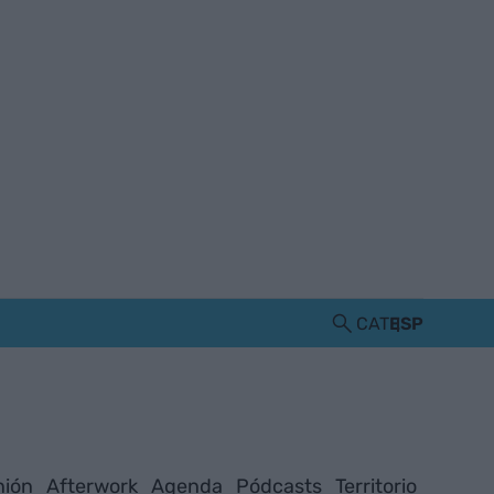
CAT
ESP
nión
Afterwork
Agenda
Pódcasts
Territorio