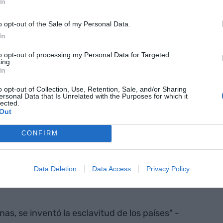
In
o opt-out of the Sale of my Personal Data.
ira del siglo XXI
In
to opt-out of processing my Personal Data for Targeted
sido las profesiones que decían ser objetivas e
ing.
In
o opt-out of Collection, Use, Retention, Sale, and/or Sharing
ersonal Data that Is Unrelated with the Purposes for which it
lected.
 Calatrava, el emprendedor
Out
CONFIRM
te para los emprendedores: tiene el máximo celo
e derecho al error cuando hay que ejecutarla.
Data Deletion
Data Access
Privacy Policy
nas, se inventó la esclavitud de los países" -