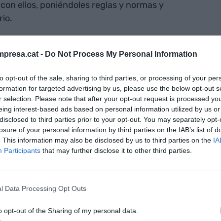
con ellos, poniéndoles reglas y normas y
rio.
 anima a desobedecer
presa.cat -
Do Not Process My Personal Information
to opt-out of the sale, sharing to third parties, or processing of your per
ribles —la guerra, el genocidio y la esclavitud—
formation for targeted advertising by us, please use the below opt-out s
cia, sino de la obediencia” - Howard Zinn (1922-
r selection. Please note that after your opt-out request is processed y
e
eing interest-based ads based on personal information utilized by us or
disclosed to third parties prior to your opt-out. You may separately opt-
losure of your personal information by third parties on the IAB’s list of
. This information may also be disclosed by us to third parties on the
IA
SaaS
Participants
that may further disclose it to other third parties.
are as a Service
(SaaS) al
Service as a Software
l Data Processing Opt Outs
o opt-out of the Sharing of my personal data.
erente.