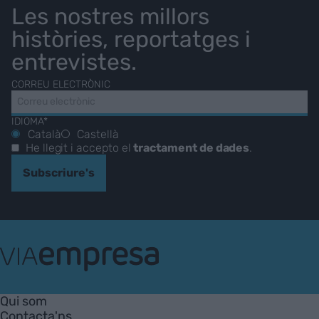
Les nostres millors
històries, reportatges i
entrevistes.
CORREU ELECTRÒNIC
IDIOMA*
Català
Castellà
He llegit i accepto el
tractament de dades
.
Subscriure's
VIA
Empresa
Qui som
Contacta'ns