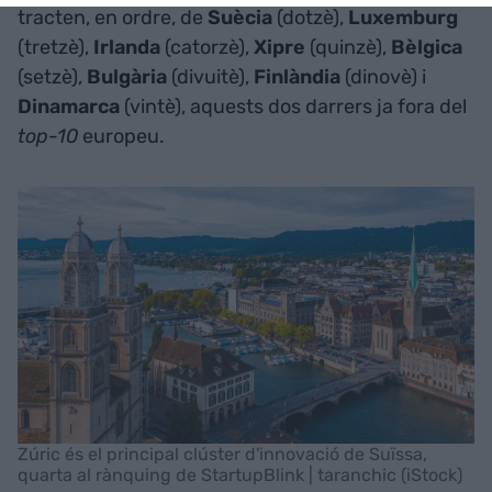
tracten, en ordre, de
Suècia
(dotzè),
Luxemburg
(tretzè),
Irlanda
(catorzè),
Xipre
(quinzè),
Bèlgica
(setzè),
Bulgària
(divuitè),
Finlàndia
(dinovè) i
Dinamarca
(vintè), aquests dos darrers ja fora del
top-10
europeu.
Zúric és el principal clúster d'innovació de Suïssa,
quarta al rànquing de StartupBlink | taranchic (iStock)