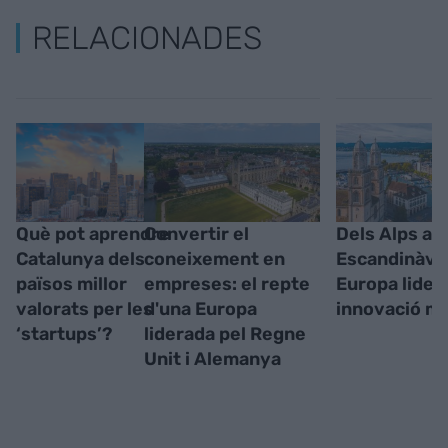
RELACIONADES
Què pot aprendre
Convertir el
Dels Alps a
Catalunya dels
coneixement en
Escandinàvia
països millor
empreses: el repte
Europa lidera
valorats per les
d'una Europa
innovació mu
‘startups’?
liderada pel Regne
Unit i Alemanya