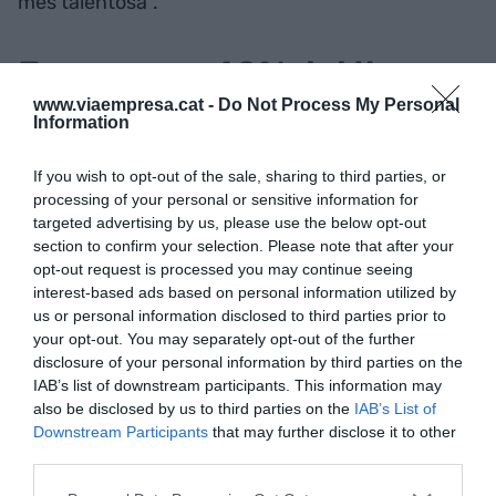
més talentosa”.
Europa, un 40% del 'top-
www.viaempresa.cat -
Do Not Process My Personal
10'
Information
La resta del
top-10
mostra una presència
If you wish to opt-out of the sale, sharing to third parties, or
destacada de països europeus. Al Regne Unit el
processing of your personal or sensitive information for
targeted advertising by us, please use the below opt-out
segueix en quarta posició
Suïssa
, que destaca en
section to confirm your selection. Please note that after your
valoració creditícia, governança i disponibilitat de
opt-out request is processed you may continue seeing
crèdit i tipus d’interès. Després dels Emirats
interest-based ads based on personal information utilized by
us or personal information disclosed to third parties prior to
Àrabs Units i el Canadà, els
Països Baixos
són
your opt-out. You may separately opt-out of the further
setens a escala mundial, amb bones posicions en
disclosure of your personal information by third parties on the
valoració creditícia, banca transnacional i
IAB’s list of downstream participants. This information may
solucions a la insolvència. I separada pel Japó i
also be disclosed by us to third parties on the
IAB’s List of
Downstream Participants
that may further disclose it to other
l’Aràbia Saudita es troba
Estònia
, que tanca en
third parties.
desena posició amb valoracions destacades en