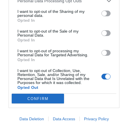
obertura del comerç, llibertat d’internet i
Personal Data Processing Opt Outs
finançament per càpita.
I want to opt-out of the Sharing of my
personal data.
Opted In
Regne Unit, Suïssa, Països
I want to opt-out of the Sale of my
Baixos, Estònia i Suècia són
Personal Data.
Opted In
els països europeus amb
I want to opt-out of processing my
Personal Data for Targeted Advertising.
millors entorns de negoci,
Opted In
segons StartupBlink
I want to opt-out of Collection, Use,
Retention, Sale, and/or Sharing of my
Personal Data that Is Unrelated with the
Purposes for which it was collected.
Si analitzem exclusivament els deu països
Opted Out
europeus més ben classificats, només ens cal
CONFIRM
consultar el
top-20
global per completar-lo. I és
que després del Regne Unit, Suïssa, Països Baixos
i Estònia, el Vell Continent col·loca vuit països
Data Deletion
Data Access
Privacy Policy
entre l’onzena i vintena posició internacional. Es