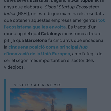
de les seves
startups
. L’agència
StartupBlink
fa
anys que elabora el
Global Startup Ecosystem
Index
(GSEI), un estudi que examina els resultats
que obtenen aquestes empreses emergents i
tot
l’ecosistema que les envolta
. Es tracta d’un
rànquing del qual
Catalunya
acostuma a treure
pit, ja que
Barcelona
fa cinc anys que encadena
la
cinquena posició com a principal
hub
d’innovació de la Unió Europea
, amb l’afegit de
ser el segon més important en el sector dels
videojocs.
SI VOLS SABER-NE MÉS