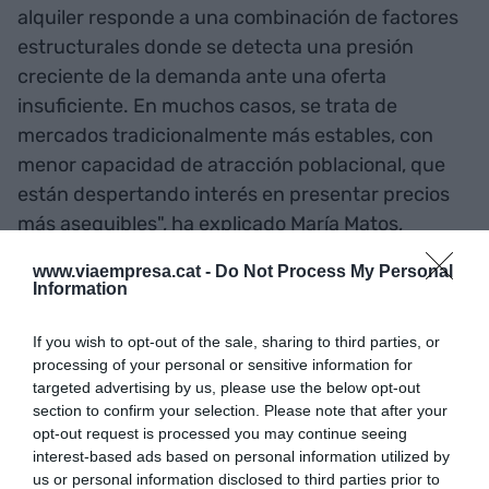
alquiler responde a una combinación de factores
estructurales donde se detecta una presión
creciente de la demanda ante una oferta
insuficiente. En muchos casos, se trata de
mercados tradicionalmente más estables, con
menor capacidad de atracción poblacional, que
están despertando interés en presentar precios
más asequibles", ha explicado María Matos,
directora de Estudios de Fotocasa". Por otro lado,
www.viaempresa.cat -
Do Not Process My Personal
los descensos de precio previstos, según Matos,
Information
podrían ser causados por "ligeras correcciones
del mercado después de picos de demanda o
If you wish to opt-out of the sale, sharing to third parties, or
processing of your personal or sensitive information for
aumentos muy acusados en meses anteriores".
targeted advertising by us, please use the below opt-out
section to confirm your selection. Please note that after your
Los precios subirán en 26
opt-out request is processed you may continue seeing
interest-based ads based on personal information utilized by
ciudades al cerrar el
us or personal information disclosed to third parties prior to