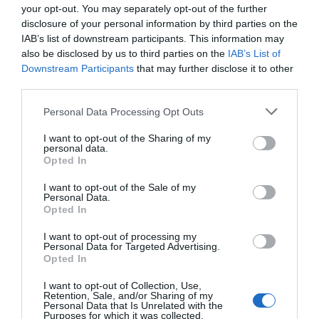
your opt-out. You may separately opt-out of the further
tercer trimestre
disclosure of your personal information by third parties on the
IAB’s list of downstream participants. This information may
also be disclosed by us to third parties on the
IAB’s List of
Según la previsión del algoritmo, a nivel estatal el
Downstream Participants
that may further disclose it to other
número de capitales en España con valores de
third parties.
alquiler al alza se mantiene prácticamente igual
Personal Data Processing Opt Outs
(pasan de 27 a 26). Las ciudades de Logroño
(+22,9%), Zamora (+19,9%) y Girona (+11,4%)
I want to opt-out of the Sharing of my
personal data.
experimentarán los incrementos más altos en los
Opted In
precios del alquiler de viviendas en España al
I want to opt-out of the Sale of my
cerrar el tercer trimestre. Asimismo, otras
Personal Data.
Opted In
capitales de provincia registrarán subidas
notables. El valor de un inmueble en Vitoria se
I want to opt-out of processing my
Personal Data for Targeted Advertising.
incrementará un 8,6%, seguida de las ciudades de
Opted In
Badajoz (+7,9%), Cuenca (+5,7%) y Córdoba
I want to opt-out of Collection, Use,
(+4,0%). Según el algoritmo, estas capitales
Retention, Sale, and/or Sharing of my
Personal Data that Is Unrelated with the
completarán el Top 10 de ciudades con los
Purposes for which it was collected.