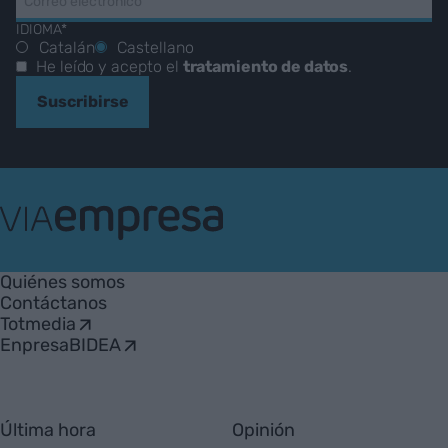
IDIOMA*
Catalán
Castellano
He leído y acepto el
tratamiento de datos
.
Suscribirse
VIA
Empresa
Quiénes somos
Contáctanos
Totmedia
EnpresaBIDEA
Última hora
Opinión