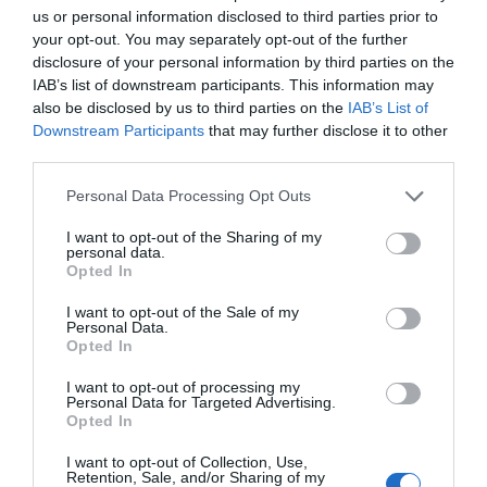
estructura de país con la cual no se conecta.
us or personal information disclosed to third parties prior to
your opt-out. You may separately opt-out of the further
Barcelona en términos de Rodalies Renfe es
disclosure of your personal information by third parties on the
radial, mientras que Madrid tiene malla.
IAB’s list of downstream participants. This information may
also be disclosed by us to third parties on the
IAB’s List of
Downstream Participants
that may further disclose it to other
En el Vallès, con FGC, contamos con un sistema
third parties.
ferroviario de hace más de un siglo, que Madrid ha
sabido crear en diversas direcciones a lo largo de
Personal Data Processing Opt Outs
los últimos veinte años, con extensiones a gran
I want to opt-out of the Sharing of my
personal data.
escala. ¿Qué sería de la región de Barcelona si los
Opted In
FGC hubieran crecido a lo largo del Maresme y
I want to opt-out of the Sale of my
hasta Granollers?, o el tranvía llegara a Caldes de
Personal Data.
Montbui y Vallirana?, que es precisamente aquello
Opted In
que Madrid ha hecho, extendiendo un medio más
I want to opt-out of processing my
ligero, de menos capacidad, hacia las periferias,
Personal Data for Targeted Advertising.
Opted In
donde acaba el Metro. En Barcelona, el designio
se ha centrado en unir el tranvía por la Diagonal y
I want to opt-out of Collection, Use,
Retention, Sale, and/or Sharing of my