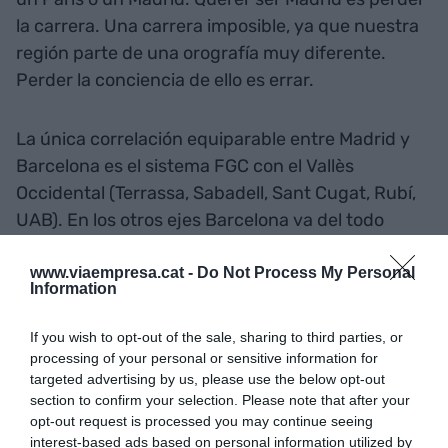
la carrera. Una carrera imposible, ya que nuestra
región parte de una orografía muy diferente.
Perder la conciencia de ello es errar.
La única correlación equiparable entre Madrid y
Barcelona es el sistema FGC con el Vallès
Occidental (Terrassa, Sabadell, Sant Cugat, Rubí,
UAB). En los otros ejes Barcelona va del todo
atrasada en articulación metropolitana. Y es
curioso que con el Vallès Occidental la separación
www.viaempresa.cat -
Do Not Process My Personal
Information
es toda una montaña, cuando con los otros ejes
hay la apertura de costa y ríos. Pero, así y todo, es
If you wish to opt-out of the sale, sharing to third parties, or
increíble que Barcelona no haya aún descubierto
processing of your personal or sensitive information for
targeted advertising by us, please use the below opt-out
el corredor del Vallès, sobre todo el tramo
section to confirm your selection. Please note that after your
Castellbisbal-Mollet. Barcelona solo mira a mar y
opt-out request is processed you may continue seeing
desconoce su espalda, que es el centro de una
interest-based ads based on personal information utilized by