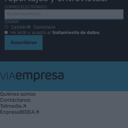
CORREO ELECTRÓNICO
IDIOMA*
Catalán
Castellano
He leído y acepto el
tratamiento de datos
.
Suscribirse
VIA
Empresa
Quiénes somos
Contáctanos
Totmedia
EnpresaBIDEA