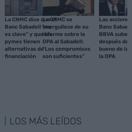
La CNMC dice que el
La CNMC se
Las acciones
Banc Sabadell "no
enorgullece de su
Banc Sabadel
es clave" y que las
informe sobre la
BBVA suben
pymes tienen
OPA al Sabadell:
después del 
alternativas de
"Los compromisos
bueno de la
financiación
son suficientes"
la OPA
LOS MÁS LEÍDOS