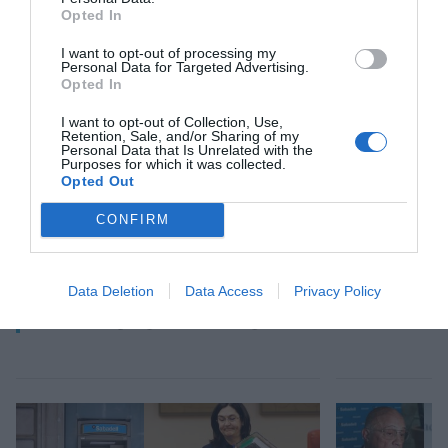
Opted In
Añadir
VIA Empresa
como fuente preferida
de Google de forma gratuita
I want to opt-out of processing my
Mantente informado con las últimas noticias de
Personal Data for Targeted Advertising.
actualidad
Opted In
ACTIVAR AHORA
I want to opt-out of Collection, Use,
Retention, Sale, and/or Sharing of my
Personal Data that Is Unrelated with the
Purposes for which it was collected.
Opted Out
CONFIRM
Data Deletion
Data Access
Privacy Policy
RELACIONADAS