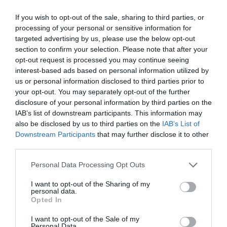
If you wish to opt-out of the sale, sharing to third parties, or
Fernández también ha defendido el papel que ha
processing of your personal or sensitive information for
jugado la institución que preside en el análisis de
targeted advertising by us, please use the below opt-out
section to confirm your selection. Please note that after your
la OPA, y ha remarcado que es “incorrecto” decir
opt-out request is processed you may continue seeing
que no se haya escuchado a más de
70
interest-based ads based on personal information utilized by
asociaciones
, ya que lo que se hizo fue no
us or personal information disclosed to third parties prior to
your opt-out. You may separately opt-out of the further
permitirles personarse como afectadas, pero sí
disclosure of your personal information by third parties on the
presentar alegaciones como terceros
IAB’s list of downstream participants. This information may
interesados. La justificación que ha dado es que
also be disclosed by us to third parties on the
IAB’s List of
estas entidades tienen acceso permanente al
Downstream Participants
that may further disclose it to other
third parties.
expediente, y que en caso de que se hubieran
tenido en cuenta, habría sido necesario
Personal Data Processing Opt Outs
anonimizar los datos de todas ellas por cuestiones
I want to opt-out of the Sharing of my
de confidencialidad, lo que habría alargado aún
personal data.
Opted In
más un proceso que ya duró 11 meses.
I want to opt-out of the Sale of my
Personal Data.