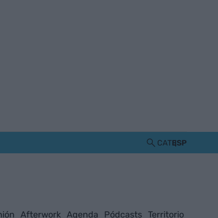
CAT
ESP
nión
Afterwork
Agenda
Pódcasts
Territorio