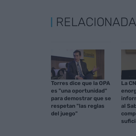
RELACIONAD
Torres dice que la OPA
La C
es "una oportunidad"
enorg
para demostrar que se
infor
respetan "las reglas
al Sa
del juego"
comp
sufic