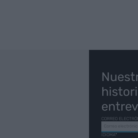
O
Nuest
histor
entrev
CORREO ELECTRÓ
IDIOMA*