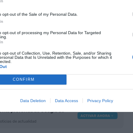
In
disponible y adoptaremos esta decisión".
o opt-out of the Sale of my Personal Data.
In
 preocupan a la Moncloa, estos, ha recordado, han
e el gobierno de
Pedro Sánchez
ha puesto sobre
to opt-out of processing my Personal Data for Targeted
ing.
o también otros como una posible "concentración
In
s clientes" y la pérdida de crédito para las
o opt-out of Collection, Use, Retention, Sale, and/or Sharing
ersonal Data that Is Unrelated with the Purposes for which it
lected.
Out
e también tendrá en cuenta el efecto de la OPA
CONFIRM
niendo en cuenta que el Sabadell concentra su
des autónomas" como Catalunya.
Data Deletion
Data Access
Privacy Policy
nte preferida de Google de
ACTIVAR AHORA
oticias de actualidad