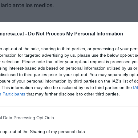
lario ante los medios.
presa.cat -
Do Not Process My Personal Information
 Banc Sabadell - BBVA busca una hoja de
l gobierno español se queda solo
to opt-out of the sale, sharing to third parties, or processing of your per
formation for targeted advertising by us, please use the below opt-out s
r selection. Please note that after your opt-out request is processed y
eing interest-based ads based on personal information utilized by us or
disclosed to third parties prior to your opt-out. You may separately opt-
losure of your personal information by third parties on the IAB’s list of
. This information may also be disclosed by us to third parties on the
IA
iere extraer "información cualitativa" y disponer de
Participants
that may further disclose it to other third parties.
ión antes del
martes 27 de mayo
, cuando
leva la cuestión al Consejo de Ministros e impone
l Data Processing Opt Outs
la CNMC. "Ahora estamos a tiempo para decidir si se
s
, y lo queremos hacer con todas las garantías", ha
o opt-out of the Sharing of my personal data.
 confirmado que "en los próximos días