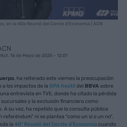
po, en la 40a Reunió del Cercle d'Economia | ACN
 ACN
9
Act. 16 de Mayo de 2025 - 12:01
Cuerpo
, ha reiterado este viernes la preocupación
 a los impactos de la
OPA hostil
del
BBVA
sobre
 una entrevista en TVE, donde ha citado la pérdida
e sucursales y la exclusión financiera como
n. A su vez, ha repetido que la consulta pública
n referéndum" ni se plantea "como un sí o un no".
sde la
40ª Reunió del Cercle d'Economia
cuando