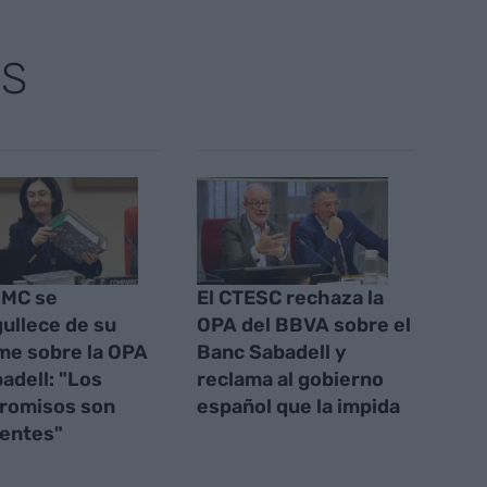
AS
NMC se
El CTESC rechaza la
ullece de su
OPA del BBVA sobre el
me sobre la OPA
Banc Sabadell y
badell: "Los
reclama al gobierno
romisos son
español que la impida
ientes"