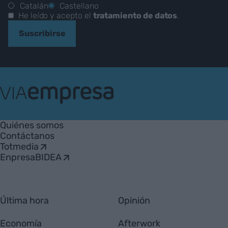
Catalán
Castellano
He leído y acepto el
tratamiento de datos
.
Suscribirse
VIA
Empresa
Quiénes somos
Contáctanos
Totmedia
EnpresaBIDEA
Última hora
Opinión
Economía
Afterwork