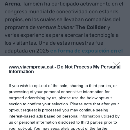
Arena
. También ha participado activamente en el
congreso mundial de conectividad con estands
propios, en los cuales se llevaban compañías del
programa de
venture builder
The Collider
y
varias experiencias para acercar la tecnología a
los visitantes. Una de estas muestras fue
adaptada en 2025
en forma de exposición en el
Palau Robert
bajo el nombre de
Simbiòpolis
.
www.viaempresa.cat -
Do Not Process My Personal
Information
El hasta ahora CEO de la MWCapital también ha
liderado la puesta en marcha de nuevos estudios
If you wish to opt-out of the sale, sharing to third parties, or
del sector, como el
Tech Hubs Overview
o
El
processing of your personal or sensitive information for
targeted advertising by us, please use the below opt-out
ecosistema de spin-offs deep tech en España
,
section to confirm your selection. Please note that after your
y ha dado continuidad al
Digital Talent
opt-out request is processed you may continue seeing
Overview
, centrado en el talento digital de
interest-based ads based on personal information utilized by
Barcelona. Además, bajo su mandato, la
us or personal information disclosed to third parties prior to
your opt-out. You may separately opt-out of the further