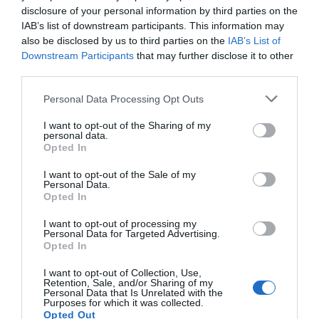
fundación coprodujo el rodaje de la serie
disclosure of your personal information by third parties on the
de
Amazon Prime Video
Day One
.
IAB’s list of downstream participants. This information may
also be disclosed by us to third parties on the
IAB’s List of
Downstream Participants
that may further disclose it to other
third parties.
Añadir
VIA Empresa
como fuente preferida
de Google de forma gratuita
Mantente informado con las últimas noticias de
Personal Data Processing Opt Outs
actualidad
ACTIVAR AHORA
I want to opt-out of the Sharing of my
personal data.
Opted In
I want to opt-out of the Sale of my
Personal Data.
Opted In
I want to opt-out of processing my
Personal Data for Targeted Advertising.
Opted In
RELACIONADAS
I want to opt-out of Collection, Use,
Retention, Sale, and/or Sharing of my
Personal Data that Is Unrelated with the
Purposes for which it was collected.
Opted Out