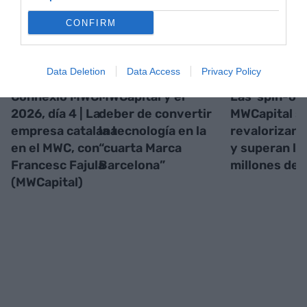
CONFIRM
Data Deletion
Data Access
Privacy Policy
Connexió MWC
MWCapital y el
Las 'spin-off
2026, día 4 | La
deber de convertir
MWCapital s
empresa catalana
la tecnología en la
revalorizan 
en el MWC, con
“cuarta Marca
y superan lo
Francesc Fajula
Barcelona”
millones de 
(MWCapital)