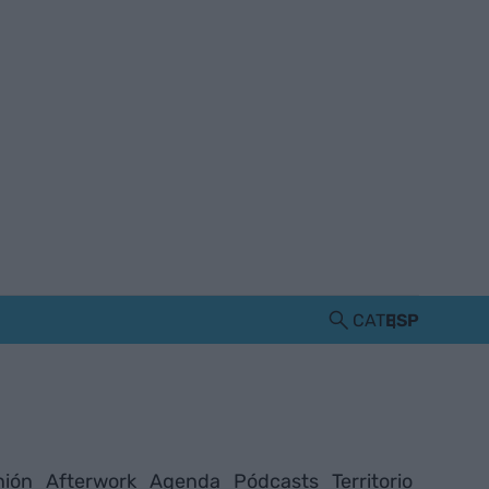
CAT
ESP
nión
Afterwork
Agenda
Pódcasts
Territorio