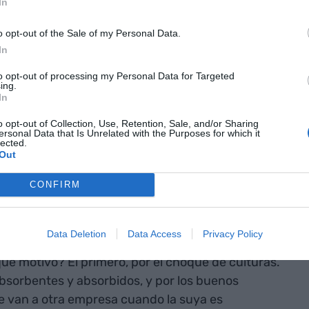
In
o opt-out of the Sale of my Personal Data.
In
to opt-out of processing my Personal Data for Targeted
ing.
usiones tienen un resultado destructivo en
In
o opt-out of Collection, Use, Retention, Sale, and/or Sharing
ersonal Data that Is Unrelated with the Purposes for which it
lected.
as fusiones es una trampa, es una mentira; no hay
Out
dedores, absorbentes y absorbidos, vencedores y
CONFIRM
quedado de bancos como el
Central
, el
Hispano
tico respecto de la OPA del
BBVA
sobre el
de ello más adelante. Está demostrado que la gran
Data Deletion
Data Access
Privacy Policy
 valor para el accionista que cuando las empresas
é motivo? El primero, por el choque de culturas.
absorbentes y absorbidos, y por los buenos
e van a otra empresa cuando la suya es