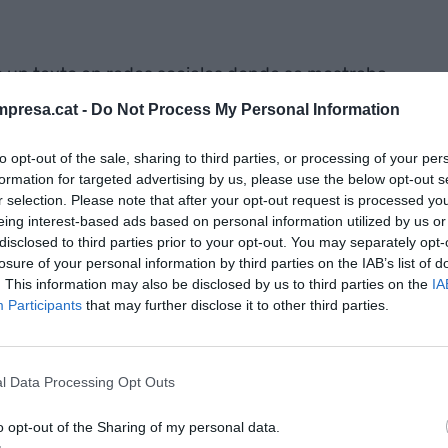
 un texto en redes sociales donde se mostraba
resariales. En concreto, algunos de los datos que
presa.cat -
Do Not Process My Personal Information
análisis de 60 grandes operaciones entre 2020 y
pradoras rindió por debajo de su valor. Estudios
to opt-out of the sale, sharing to third parties, or processing of your per
formation for targeted advertising by us, please use the below opt-out s
% y el 80% fracasan a la hora de cumplir sus
r selection. Please note that after your opt-out request is processed y
l accionista. El
Institute for M&A
encontró que el
eing interest-based ads based on personal information utilized by us or
alor real para el accionista. En conclusión, en los
disclosed to third parties prior to your opt-out. You may separately opt-
os y tres cuartas partes de las fusiones han sido un
losure of your personal information by third parties on the IAB’s list of
. This information may also be disclosed by us to third parties on the
IA
Participants
that may further disclose it to other third parties.
l Data Processing Opt Outs
badell: el último acto de una OPA con un
incierto
o opt-out of the Sharing of my personal data.