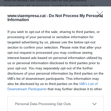
aumentos de ingresos, existe la discusión de
cómo se las reparten entre comprador y
www.viaempresa.cat -
Do Not Process My Personal
vendedor.
Information
If you wish to opt-out of the sale, sharing to third parties, or
Tal vez, se podría aceptar la
processing of your personal or sensitive information for
targeted advertising by us, please use the below opt-out
oferta si el accionista del
section to confirm your selection. Please note that after your
Banc Sabadell tuviera que
opt-out request is processed you may continue seeing
interest-based ads based on personal information utilized by
dar 4,62 acciones para
us or personal information disclosed to third parties prior to
your opt-out. You may separately opt-out of the further
recibir a cambio una del
disclosure of your personal information by third parties on the
IAB’s list of downstream participants. This information may
BBVA y 2,4 euros
also be disclosed by us to third parties on the
IAB’s List of
Downstream Participants
that may further disclose it to other
third parties.
El mismo BBVA estima que mientras se tengan
que mantener las restricciones impuestas por el
Personal Data Processing Opt Outs
Consejo de Ministros, en cuanto al mantenimiento