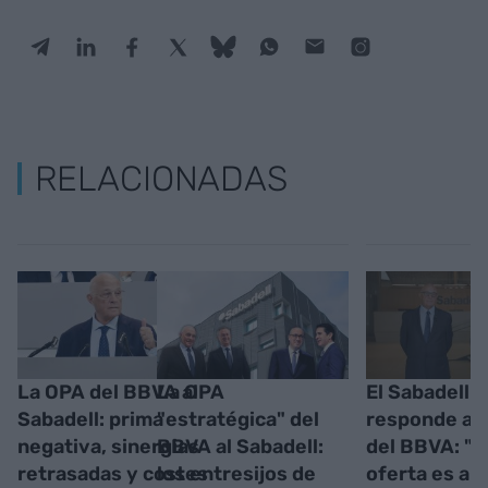
RELACIONADAS
La OPA del BBVA al
La OPA
El Sabadell
Sabadell: prima
"estratégica" del
responde a l
negativa, sinergias
BBVA al Sabadell:
del BBVA: "L
retrasadas y costes
los entresijos de
oferta es aú