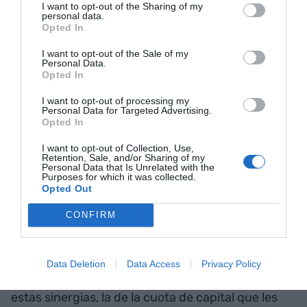
I want to opt-out of the Sharing of my
operativo como entidades separadas, las
personal data.
Opted In
sinergias pueden ser de unos 175 millones de
euros anuales antes de impuestos, excepto el
I want to opt-out of the Sale of my
Personal Data.
primer año. Una vez superado este período, que
Opted In
puede ser como máximo de cinco años, las
I want to opt-out of processing my
sinergias pasarían a ser de unos 900 millones de
Personal Data for Targeted Advertising.
Opted In
euros anuales antes de impuestos. Estiman que
los costes de hacer la reestructuración subirían a
I want to opt-out of Collection, Use,
Retention, Sale, and/or Sharing of my
unos 1.390 millones de euros.
Personal Data that Is Unrelated with the
Purposes for which it was collected.
Opted Out
El valor actual de estas sinergias, netas de
CONFIRM
impuestos, puede ser perfectamente de unos
5.600 millones de euros. Hoy, el reparto es malo
para los accionistas del Banc Sabadell, ya que se
Data Deletion
Data Access
Privacy Policy
benefician sólo de una parte muy pequeña de
estas sinergias, la de la cuota de capital que les