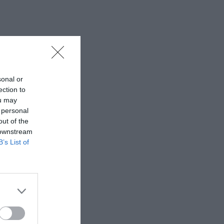
sonal or
ection to
ou may
 personal
out of the
 downstream
B’s List of