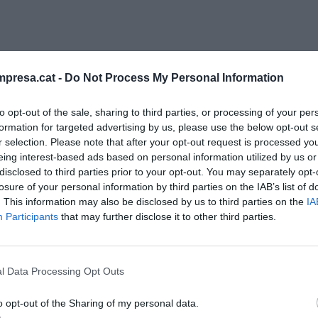
Catalunya alerta de "riesgo de colapso" en
presa.cat -
Do Not Process My Personal Information
es y reclama respuestas urgentes
to opt-out of the sale, sharing to third parties, or processing of your per
formation for targeted advertising by us, please use the below opt-out s
r selection. Please note that after your opt-out request is processed y
eing interest-based ads based on personal information utilized by us or
disclosed to third parties prior to your opt-out. You may separately opt-
losure of your personal information by third parties on the IAB’s list of
s de los riesgos que esta operación comportaría
. This information may also be disclosed by us to third parties on the
IA
es tangibles", ha apuntado la vicesecretaria de la
Participants
that may further disclose it to other third parties.
n una rueda de prensa para presentar el estudio
tavoz del sector financiero,
Tesifón Sánchez
; y
l Data Processing Opt Outs
Óscar López
. Después de desplegar su
gurado que hay justificación "de sobra" para que el
o opt-out of the Sharing of my personal data.