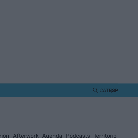
CAT
ESP
nión
Afterwork
Agenda
Pódcasts
Territorio