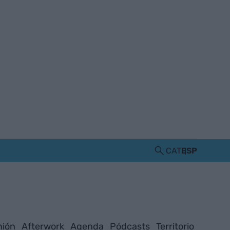
CAT
ESP
nión
Afterwork
Agenda
Pódcasts
Territorio