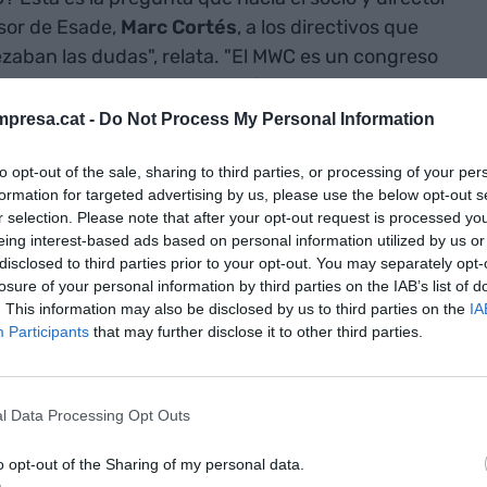
sor de Esade,
Marc Cortés
, a los directivos que
ezaban las dudas", relata. "El MWC es un congreso
A y que la MWCapital decidió traer a Barcelona
 que sea un gran evento y que cuando este se
presa.cat -
Do Not Process My Personal Information
celona quede algo más", señala Cortés.
to opt-out of the sale, sharing to third parties, or processing of your per
formation for targeted advertising by us, please use the below opt-out s
n que el MWC algún día se irá de Barcelona,
r selection. Please note that after your opt-out request is processed y
hasta el 2023
, el 4YFN no existiría sin la capital
eing interest-based ads based on personal information utilized by us or
disclosed to third parties prior to your opt-out. You may separately opt-
bría tenido la curva de expansión y crecimiento si
losure of your personal information by third parties on the IAB’s list of
sarial como el de Barcelona", apunta el CCO del
. This information may also be disclosed by us to third parties on the
IA
llet
.
Participants
that may further disclose it to other third parties.
de la
l Data Processing Opt Outs
cuando el MWC
o opt-out of the Sharing of my personal data.
 lo hará- en