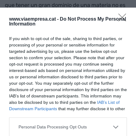
que tener un gran dominio de una materia no es
fruto de la casualidad, sino de horas de
www.viaempresa.cat -
Do Not Process My Personal
dedicación sostenida. Y la capacidad de traducir
Information
estos conocimientos en prácticas útiles, así como
de ir perfeccionándolas con el tiempo, también
If you wish to opt-out of the sale, sharing to third parties, or
processing of your personal or sensitive information for
exige disciplina y constancia.
targeted advertising by us, please use the below opt-out
section to confirm your selection. Please note that after your
"Dejarse arrastrar por la
opt-out request is processed you may continue seeing
interest-based ads based on personal information utilized by
inercia y la dinámica del día
us or personal information disclosed to third parties prior to
your opt-out. You may separately opt-out of the further
a día puede llevarnos a
disclosure of your personal information by third parties on the
IAB’s list of downstream participants. This information may
remar sin descanso, pero
also be disclosed by us to third parties on the
IAB’s List of
Downstream Participants
that may further disclose it to other
esto no garantiza ni que los
third parties.
remos toquen el agua ni que
Personal Data Processing Opt Outs
nos estemos dirigiendo a