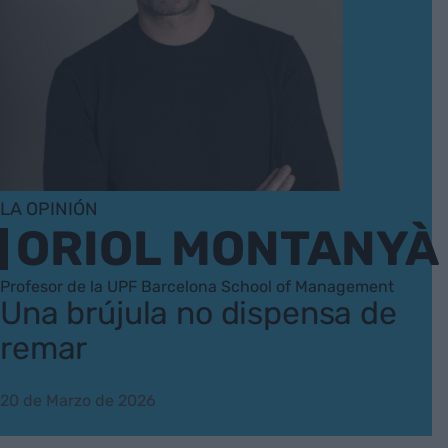
LA OPINIÓN
ORIOL MONTANYÀ
Profesor de la UPF Barcelona School of Management
Una brújula no dispensa de
remar
20 de Marzo de 2026