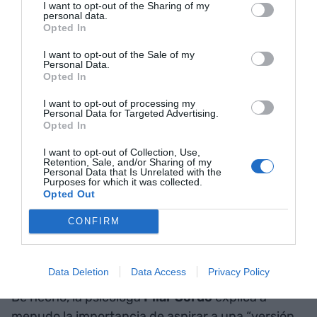
I want to opt-out of the Sharing of my
personal data.
buen puerto"
Opted In
I want to opt-out of the Sale of my
No descubriremos nada nuevo si decimos que, a
Personal Data.
Opted In
igualdad de condiciones, el deportista que más
entrena es quien obtiene mejores resultados, el
I want to opt-out of processing my
Personal Data for Targeted Advertising.
profesional que más se implica es quien progresa
Opted In
con más garantías, y las organizaciones que
I want to opt-out of Collection, Use,
integran la cultura del esfuerzo son las que
Retention, Sale, and/or Sharing of my
Personal Data that Is Unrelated with the
disponen de una ventaja competitiva difícilmente
Purposes for which it was collected.
Opted Out
igualable.
CONFIRM
En este sentido, la lógica del esfuerzo no debería
aplicarse solo al ámbito profesional, sino de
Data Deletion
Data Access
Privacy Policy
manera equilibrada a todas las esferas de la vida.
De hecho, la psicóloga
Pilar Sordo
explica a
menudo la importancia de aspirar a una “versión