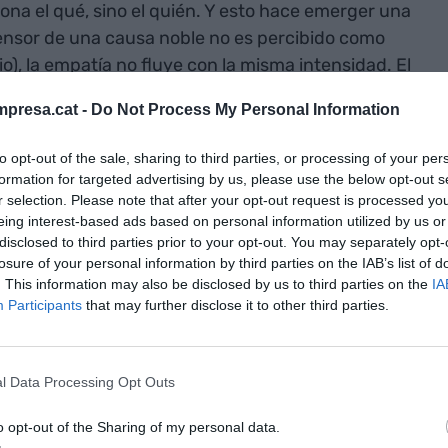
ona el qué, sino el quién. Y esto hace emerger una
ensor de una causa noble no es percibido como
io), la empatía no fluye con la misma intensidad. El
ntamina, girando en torno al perfil personal en
presa.cat -
Do Not Process My Personal Information
to opt-out of the sale, sharing to third parties, or processing of your per
 lleva años insistiendo en esta idea. Modelos como
formation for targeted advertising by us, please use the below opt-out s
r selection. Please note that after your opt-out request is processed y
yan la importancia de construir una coalición
eing interest-based ads based on personal information utilized by us or
 basta con tener una buena estrategia; es
disclosed to third parties prior to your opt-out. You may separately opt-
a lideran generen confianza y capacidad de
losure of your personal information by third parties on the IAB’s list of
rganizaciones ponen en marcha pruebas piloto, a
. This information may also be disclosed by us to third parties on the
IA
Participants
that may further disclose it to other third parties.
legir el área o el equipo no es solo técnico, sino
de haya perfiles con legitimidad interna,
 y coherencia entre discurso y comportamiento.
l Data Processing Opt Outs
olo será juzgado por sus resultados, sino también
o opt-out of the Sharing of my personal data.