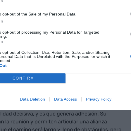
In
r de una
o opt-out of the Sale of my Personal Data.
percibido
In
o más bien al
to opt-out of processing my Personal Data for Targeted
ing.
In
ía no fluye
o opt-out of Collection, Use, Retention, Sale, and/or Sharing
sidad"
ersonal Data that Is Unrelated with the Purposes for which it
lected.
Out
os han regalado una metáfora poderosa sobre esta
CONFIRM
os
, el conocido
Concilio de Elrond
muestra cómo
bre qué hacer con el anillo único. La reunión está
rodo Bolsón
se postula para llevarlo hasta Mordor.
Data Deletion
Data Access
Privacy Policy
ás carismático, ni tampoco el más preparado
idad decisiva, y es que genera adhesión. Su
 la reunión y permiten articular una alianza
e el camino será largo y lleno de obstáculos, pero