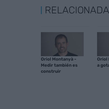
RELACIONAD
Oriol Montanyà -
Oriol
Medir también es
a gota
construir