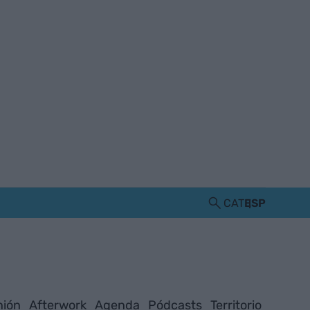
CAT
ESP
nión
Afterwork
Agenda
Pódcasts
Territorio