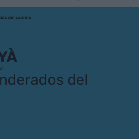
ados del cambio
YÀ
nt
anderados del