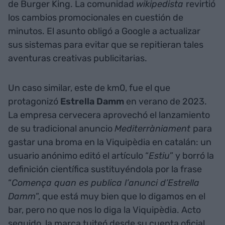
de Burger King. La comunidad
wikipedista
revirtió
los cambios promocionales en cuestión de
minutos. El asunto obligó a Google a actualizar
sus sistemas para evitar que se repitieran tales
aventuras creativas publicitarias.
Un caso similar, este de km0, fue el que
protagonizó
Estrella Damm
en verano de 2023.
La empresa cervecera aprovechó el lanzamiento
de su tradicional anuncio
Mediterràniament
para
gastar una broma en la Viquipèdia en catalán: un
usuario anónimo editó el artículo “
Estiu
” y borró la
definición científica sustituyéndola por la frase
“
Comença quan es publica l’anunci d’Estrella
Damm
”, que está muy bien que lo digamos en el
bar, pero no que nos lo diga la Viquipèdia. Acto
seguido, la marca tuiteó desde su cuenta oficial