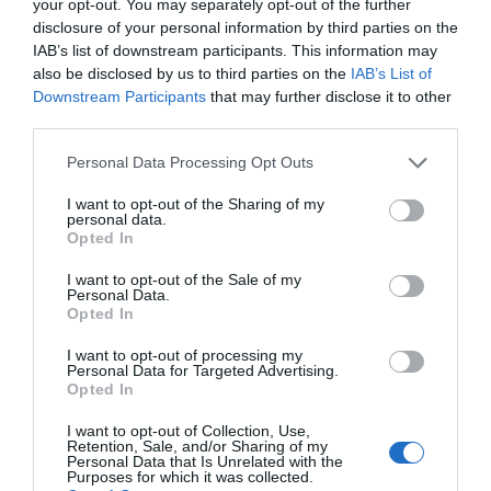
your opt-out. You may separately opt-out of the further
buscadores, asistentes y chatbots que extraen
disclosure of your personal information by third parties on the
IAB’s list of downstream participants. This information may
respuestas de Wikipedia nos sirven información
also be disclosed by us to third parties on the
IAB’s List of
sin que tengamos que visitar su página original.
Downstream Participants
that may further disclose it to other
Esto significa que la inmensa audiencia de
third parties.
Wikipedia ya no siempre se refleja en visitas a su
Personal Data Processing Opt Outs
web, y esto es un problema grave para el modelo
de conocimiento abierto. En concreto, la
I want to opt-out of the Sharing of my
personal data.
Fundación Wikimedia ha detectado una caída de
Opted In
aproximadamente un 8% en las visitas humanas a
I want to opt-out of the Sale of my
los proyectos durante 2025. Y si bajan las visitas,
Personal Data.
Opted In
pueden bajar los ojos que ven errores y los
corrigen, y si menos gente edita errores, la calidad
I want to opt-out of processing my
Personal Data for Targeted Advertising.
se resiente. Y si baja la calidad, también puede
Opted In
bajar la percepción de servicio público y las
I want to opt-out of Collection, Use,
donaciones individuales, imprescindibles para la
Retention, Sale, and/or Sharing of my
Personal Data that Is Unrelated with the
viabilidad del proyecto.
Purposes for which it was collected.