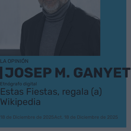
LA OPINIÓN
JOSEP M. GANYET
Etnógrafo digital
Estas Fiestas, regala (a)
Wikipedia
18 de Diciembre de 2025
Act. 18 de Diciembre de 2025