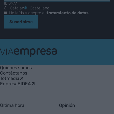
IDIOMA*
Catalán
Castellano
He leído y acepto el
tratamiento de datos
.
Suscribirse
VIA
Empresa
Quiénes somos
Contáctanos
Totmedia
EnpresaBIDEA
Última hora
Opinión