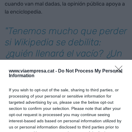
cuando van mal dadas, la opinión pública apoya a
la enciclopedia.
"Tenemos mucho que perder
si Wikipedia se debilita:
¿quién llenará el vacío? ¿Un
buscador privado? ¿Una IA
www.viaempresa.cat -
Do Not Process My Personal
propietaria? ¿La Grokipèdia
Information
de Musk? ¿ChatGPT? Parece
If you wish to opt-out of the sale, sharing to third parties, or
el peor de los mundos"
processing of your personal or sensitive information for
targeted advertising by us, please use the below opt-out
section to confirm your selection. Please note that after your
No obstante, existe una amenaza más sutil y
opt-out request is processed you may continue seeing
interest-based ads based on personal information utilized by
sistémica: el hecho de que cada vez consumimos
us or personal information disclosed to third parties prior to
más Wikipedia de forma indirecta. Los