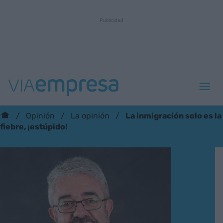
La inmigración solo es la
Opinión
La opinión
fiebre, ¡estúpido!