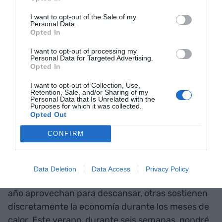
desempeñan y también para sectores clave de la
I want to opt-out of the Sale of my
Personal Data.
economía de nuestro país.
Opted In
I want to opt-out of processing my
"La falta de recursos en
Personal Data for Targeted Advertising.
Opted In
sectores turísticos hace que
I want to opt-out of Collection, Use,
las temporadas sean muy
Retention, Sale, and/or Sharing of my
Personal Data that Is Unrelated with the
Purposes for which it was collected.
ajustadas y que las
Opted Out
condiciones que se pueden
CONFIRM
ofrecer no sean las mejores"
Data Deletion
Data Access
Privacy Policy
Mientras muchas personas que trabajan todo el
año aprovechan para descansar, otras sostienen
discretamente la economía durante los meses de
calor. Este verano, durante seis semanas, pondré