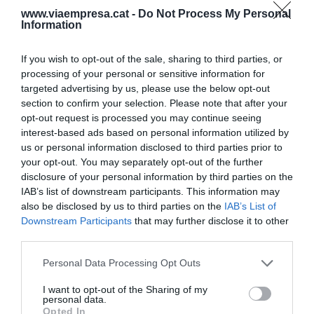
temporada son precarios? Podría decirse que la
www.viaempresa.cat -
Do Not Process My Personal
Information
falta de recursos en los sectores turísticos hace
que las temporadas sean muy ajustadas y que las
If you wish to opt-out of the sale, sharing to third parties, or
condiciones que se pueden ofrecer no sean las
processing of your personal or sensitive information for
mejores. Pero esto no es tanto una realidad como
targeted advertising by us, please use the below opt-out
el resultado de unas políticas públicas
section to confirm your selection. Please note that after your
opt-out request is processed you may continue seeing
insuficientes y reactivas, sumado a una falta de
interest-based ads based on personal information utilized by
reconocimiento y de valoración social del trabajo
us or personal information disclosed to third parties prior to
de temporada en sectores clave como la
your opt-out. You may separately opt-out of the further
disclosure of your personal information by third parties on the
agricultura o el turismo, que, en última instancia,
IAB’s list of downstream participants. This information may
genera una reproducción de desigualdades
also be disclosed by us to third parties on the
IAB’s List of
estructurales. El trabajo de temporada no debería
Downstream Participants
that may further disclose it to other
ser un empleo excepcional dentro de la
third parties.
regulación ni una opción de recurso para las
Personal Data Processing Opt Outs
personas con menos formación y oportunidades,
I want to opt-out of the Sharing of my
sino una actividad reconocida, regulada y que
personal data.
aporte perspectivas de futuro para quienes lo
Opted In