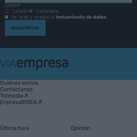
IDIOMA*
Catalán
Castellano
He leído y acepto el
tratamiento de datos
.
Suscribirse
VIA
Empresa
Quiénes somos
Contáctanos
Totmedia
EnpresaBIDEA
Última hora
Opinión