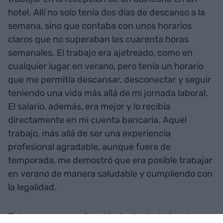
hotel. Allí no solo tenía dos días de descanso a la
semana, sino que contaba con unos horarios
claros que no superaban las cuarenta horas
semanales. El trabajo era ajetreado, como en
cualquier lugar en verano, pero tenía un horario
que me permitía descansar, desconectar y seguir
teniendo una vida más allá de mi jornada laboral.
El salario, además, era mejor y lo recibía
directamente en mi cuenta bancaria. Aquel
trabajo, más allá de ser una experiencia
profesional agradable, aunque fuera de
temporada, me demostró que era posible trabajar
en verano de manera saludable y cumpliendo con
la legalidad.
Entonces, ¿por qué casi todos los trabajos de