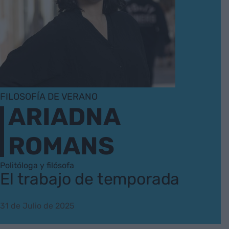
FILOSOFÍA DE VERANO
ARIADNA
ROMANS
Politóloga y filósofa
El trabajo de temporada
31 de Julio de 2025