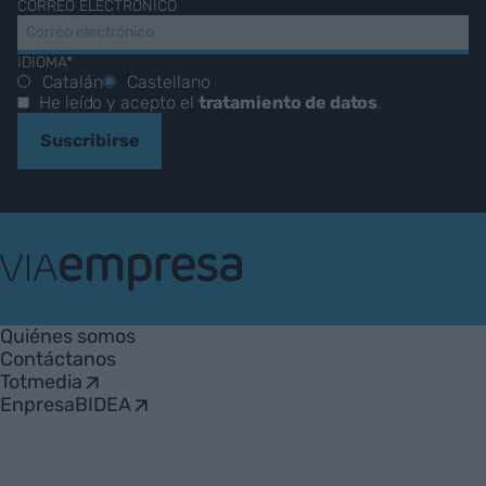
CORREO ELECTRÓNICO
IDIOMA*
Catalán
Castellano
He leído y acepto el
tratamiento de datos
.
Suscribirse
VIA
Empresa
Quiénes somos
Contáctanos
Totmedia
EnpresaBIDEA