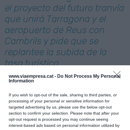
el proyecto del futuro tranvía
que unirá Tarragona y el
aeropuerto de Reus con
Cambrils y pide que se
replantee la subida de la
tasa turística
www.viaempresa.cat -
Do Not Process My Personal
La nueva patronal, además, acoge con reservas la
Information
construcción del futuro Tram Camp, el proyecto
ferroviario gestionado por FGC que unirá
If you wish to opt-out of the sale, sharing to third parties, or
processing of your personal or sensitive information for
Tarragona, el aeropuerto de Reus, La Canonja,
targeted advertising by us, please use the below opt-out
Vilaseca, Salou y Cambrils mediante un tranvía, y
section to confirm your selection. Please note that after your
del cual ya se ha licitado la construcción del
opt-out request is processed you may continue seeing
interest-based ads based on personal information utilized by
Centro Operativo, que deberá estar listo en menos