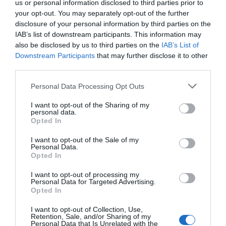
us or personal information disclosed to third parties prior to
de dos años. “Tarragona no tiene los problemas de
your opt-out. You may separately opt-out of the further
movilidad que tiene el área metropolitana de
disclosure of your personal information by third parties on the
Barcelona y creemos que un buen sistema de
IAB’s list of downstream participants. This information may
also be disclosed by us to third parties on the
IAB’s List of
autobuses de hidrógeno con unas frecuencias
Downstream Participants
that may further disclose it to other
adecuadas resolvería mejor y de manera más
third parties.
rápida estas conexiones”, considera Rigau.
Personal Data Processing Opt Outs
FOET también reclama a la Generalitat un
I want to opt-out of the Sharing of my
personal data.
replanteamiento de la tasa turística, que después
Opted In
de los últimos incrementos deja “descolocados”
I want to opt-out of the Sale of my
territorios como el tarraconense. “Que se haya
Personal Data.
Opted In
llegado a multiplicar por cuatro nos desplaza de la
competencia con otras regiones turísticas, tanto
I want to opt-out of processing my
Personal Data for Targeted Advertising.
de España como de Europa”, denuncian.
Opted In
I want to opt-out of Collection, Use,
Una deuda derivada de los
Retention, Sale, and/or Sharing of my
Personal Data that Is Unrelated with the