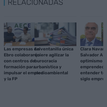
RELACIONADAS
Las empresas del
La ventanilla única
Clara Navarr
Ebro colaborarán
quiere agilizar la
Salvador Al
con centros de
burocracia
optimismo
formación para
urbanística y
emprendedo
impulsar el empleo
medioambiental
entender to
y la FP
siglo empres