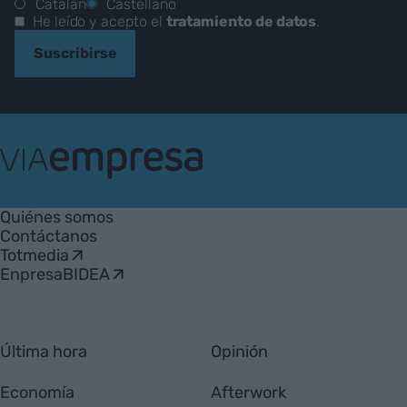
Catalán
Castellano
He leído y acepto el
tratamiento de datos
.
Suscribirse
VIA
Empresa
Quiénes somos
Contáctanos
Totmedia
EnpresaBIDEA
Última hora
Opinión
Economía
Afterwork