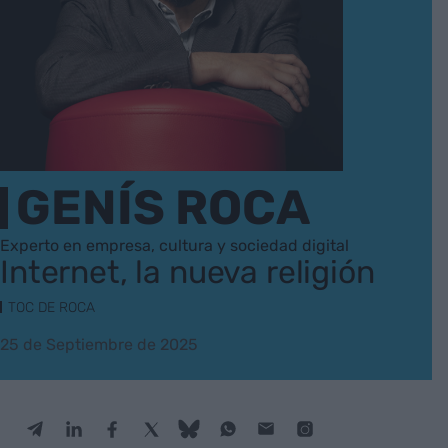
GENÍS ROCA
Experto en empresa, cultura y sociedad digital
Internet, la nueva religión
TOC DE ROCA
25 de Septiembre de 2025