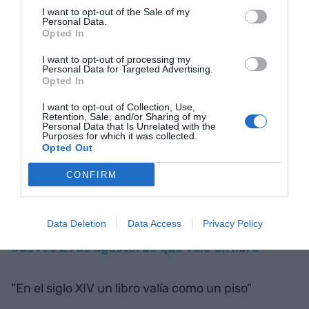
I want to opt-out of the Sale of my
payasos, comediantes, cómicos, bailarines,
Personal Data.
Opted In
epilépticos, músicos, impresores y víctimas de
tortura. Lo que vendría a ser un santo cajón de
I want to opt-out of processing my
Personal Data for Targeted Advertising.
sastre.
Opted In
I want to opt-out of Collection, Use,
Retention, Sale, and/or Sharing of my
Viernes 22 de agosto: Aún no soy impune
Personal Data that Is Unrelated with the
Purposes for which it was collected.
Opted Out
He mirado el saldo de mi cuenta corriente en el
CONFIRM
banco y todavía me falta mucho para ser impune
ante la justicia.
Data Deletion
Data Access
Privacy Policy
Jueves 21 de agosto: Lo que vale un libro
"En el siglo XIV un libro valía como un piso"