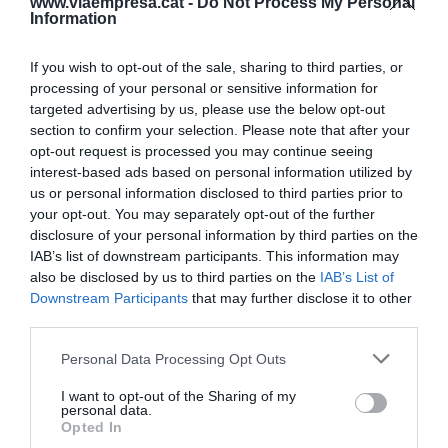
www.viaempresa.cat -
Do Not Process My Personal
Information
En la distancia que hay entre la Tierra y la Luna
If you wish to opt-out of the sale, sharing to third parties, or
caben todos los planetas del sistema solar.
processing of your personal or sensitive information for
targeted advertising by us, please use the below opt-out
section to confirm your selection. Please note that after your
Martes 26 de agosto: Toulouse Lautrec y Van
opt-out request is processed you may continue seeing
interest-based ads based on personal information utilized by
Gogh
us or personal information disclosed to third parties prior to
your opt-out. You may separately opt-out of the further
Sorprendido al descubrir que Toulouse Lautrec
disclosure of your personal information by third parties on the
IAB’s list of downstream participants. This information may
aprendió en el mismo estudio que Van Gogh y
also be disclosed by us to third parties on the
IAB’s List of
eran amigos.
Downstream Participants
that may further disclose it to other
third parties.
Lunes 25 de agosto: Hoy es San Genís
Personal Data Processing Opt Outs
I want to opt-out of the Sharing of my
personal data.
No es demasiado de mi interés esto del santoral,
Opted In
pero hoy es San Genís, patrón de actores,