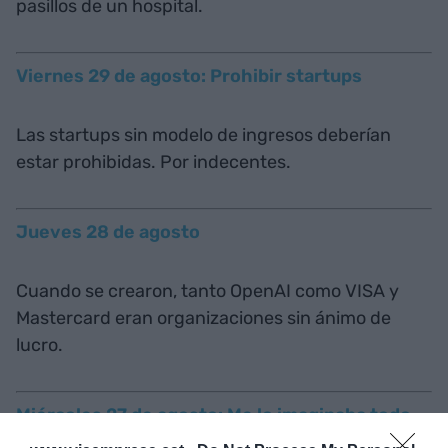
pasillos de un hospital.
Viernes 29 de agosto: Prohibir startups
Las startups sin modelo de ingresos deberían
estar prohibidas. Por indecentes.
Jueves 28 de agosto
Cuando se crearon, tanto OpenAI como VISA y
Mastercard eran organizaciones sin ánimo de
lucro.
Miércoles 27 de agosto: Me lo imaginaba todo
mucho más grande