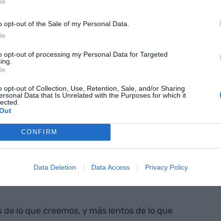
In
fluir. Hay que ser más exigentes con las
o opt-out of the Sale of my Personal Data.
In
to opt-out of processing my Personal Data for Targeted
 bien
ing.
In
z. La bondad es una forma de inteligencia”
o opt-out of Collection, Use, Retention, Sale, and/or Sharing
ersonal Data that Is Unrelated with the Purposes for which it
lected.
Out
CONFIRM
Data Deletion
Data Access
Privacy Policy
za del cambio
de lo que creemos, y más lentos de lo que