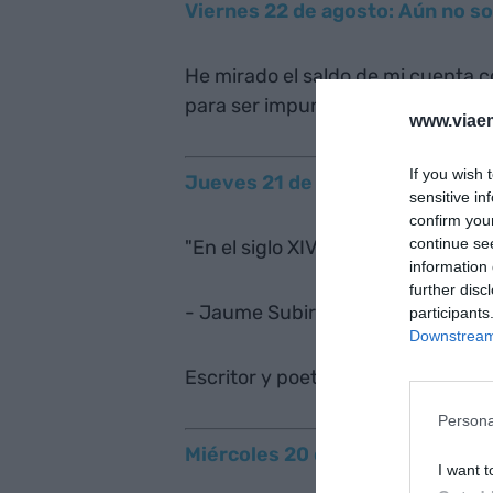
Viernes 22 de agosto: Aún no s
He mirado el saldo de mi cuenta c
para ser impune ante la justicia.
www.viaem
If you wish 
Jueves 21 de agosto: Lo que val
sensitive in
confirm you
continue se
"En el siglo XIV un libro valía como
information 
further disc
- Jaume Subirana (1963- )
participants
Downstream 
Escritor y poeta
Persona
Miércoles 20 de agosto: No quie
I want t