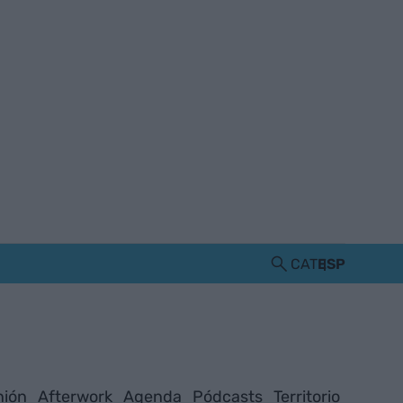
CAT
ESP
nión
Afterwork
Agenda
Pódcasts
Territorio