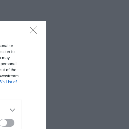
sonal or
ection to
ou may
 personal
out of the
 downstream
B’s List of