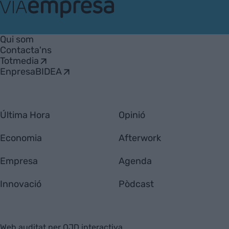
VIA
Empresa
Qui som
Contacta'ns
Totmedia
EnpresaBIDEA
Última Hora
Opinió
Economia
Afterwork
Empresa
Agenda
Innovació
Pòdcast
Web auditat per OJD interactiva