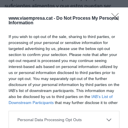
suficientes alimentos y que estos puedan ser
asequibles para todo el mundo.
www.viaempresa.cat -
Do Not Process My Personal
Information
En esta guerra por tierra, mar y aire contra el
If you wish to opt-out of the sale, sharing to third parties, or
Segarra-Garrigues se produjeron una serie de
processing of your personal or sensitive information for
disfunciones:
targeted advertising by us, please use the below opt-out
section to confirm your selection. Please note that after your
opt-out request is processed you may continue seeing
Ampliación exagerada de las áreas ZEPA hasta
interest-based ads based on personal information utilized by
el 42% del área programada, muy por encima de
us or personal information disclosed to third parties prior to
las reservas medioambientales que se han
your opt-out. You may separately opt-out of the further
disclosure of your personal information by third parties on the
reclamado en otros regadíos, más todavía cuando
IAB’s list of downstream participants. This information may
desde el principio ya se había realizado una cesión
also be disclosed by us to third parties on the
IAB’s List of
importante de tierras que daba una buena
Downstream Participants
that may further disclose it to other
respuesta a la inquietud de defensa de las aves.
third parties.
Personal Data Processing Opt Outs
Ubicación de las zonas ZEPA en las mejores