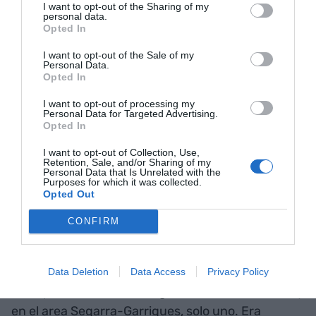
tierras agrícolas (llanuras y bajas, más rentables y
I want to opt-out of the Sharing of my
personal data.
que requerían mucha menos energía para el
Opted In
regadío). No hay ninguna explicación para esta
I want to opt-out of the Sale of my
selección dado que los pájaros no entienden de
Personal Data.
Opted In
estas fronteras micro-locales sin separación
orográfica ni climática.
I want to opt-out of processing my
Personal Data for Targeted Advertising.
Opted In
Renuncia, por lo tanto, a situar las ZEPA en
zonas fuera del área Segarra-Garrigues, con las
I want to opt-out of Collection, Use,
Retention, Sale, and/or Sharing of my
mismas características orográfico-climáticas.
Personal Data that Is Unrelated with the
Purposes for which it was collected.
Opted Out
Desinformación y exageración sobre la
problemática de las aves, Por ejemplo, afirmaron
CONFIRM
que un pájaro como el alcaudón chico (Lanius
minor) está en peligro crítico de extinción porque
en Catalunya habían en el momento del Estudio
Data Deletion
Data Access
Privacy Policy
de impacto Ambiental, según SEO-Birdlife, cinco y
en el area Segarra-Garrigues, solo uno. Era