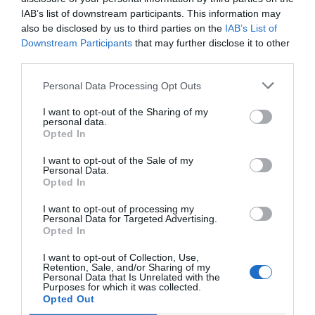
transacción a su oferta porque la propuesta
IAB’s list of downstream participants. This information may
vasca "ya está expresada en acciones del BBVA".
also be disclosed by us to third parties on the
IAB’s List of
Downstream Participants
that may further disclose it to other
third parties.
En su comunicado, el Sabadell también ha
querido separar la venta del TSB de la OPA. A
Personal Data Processing Opt Outs
finales de la pasada semana, González-Bueno ya
I want to opt-out of the Sharing of my
argumentó que la operación "no era una
poison
personal data.
Opted In
pill
", es decir, una estrategia para defenderse de
una oferta pública de adquisición de otra
I want to opt-out of the Sale of my
Personal Data.
empresa.
Opted In
I want to opt-out of processing my
Oriol Amat y Jaume Puig
Personal Data for Targeted Advertising.
Opted In
destacan que la venta del
I want to opt-out of Collection, Use,
TSB por un "precio
Retention, Sale, and/or Sharing of my
Personal Data that Is Unrelated with the
Purposes for which it was collected.
adecuado" atenta contra las
Opted Out