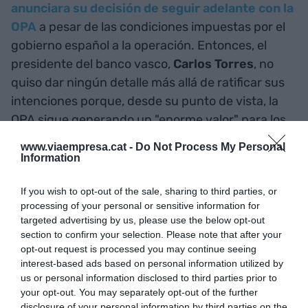
anunciara su decisión de seguir adelante con la
OPA
a pesar de las condiciones impuestas por el
gobierno español a la operación. Entonces, el
presidente del banco vasco,
Carlos Torres
, no
quiso dar ningún detalle más allá de ratificar sus
intenciones porque, desde su punto de vista, la
OPA sigue generando un "enorme valor" para los
accionistas de ambas entidades.
www.viaempresa.cat -
Do Not Process My Personal
Information
De momento, desde La Vela no se han
If you wish to opt-out of the sale, sharing to third parties, or
pronunciado sobre el anuncio del Sabadell.
processing of your personal or sensitive information for
Previamente, sin embargo, Torres sí que criticó en
targeted advertising by us, please use the below opt-out
Onda Cero
que el actual no era un "momento
section to confirm your selection. Please note that after your
opt-out request is processed you may continue seeing
idóneo" para venderse el TSB a las puertas de un
interest-based ads based on personal information utilized by
período de aceptación. En cualquier caso, el
us or personal information disclosed to third parties prior to
banquero descartó "ninguna incidencia" de esta
your opt-out. You may separately opt-out of the further
disclosure of your personal information by third parties on the