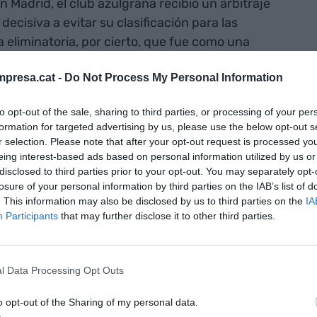
n Madrid, el club azulgrana recibió un arbitraje
cisiva a evitar su clasificación para las
 eliminatoria, por cierto, que fue como una
hace ahora 35 años entre estos dos mismos
presa.cat -
Do Not Process My Personal Information
ampeonato de España. En aquella ocasión, los
que este año- por cero a dos en el Camp Nou y en
to opt-out of the sale, sharing to third parties, or processing of your per
Sant Joan de 1991, los barcelonistas ya habían
formation for targeted advertising by us, please use the below opt-out s
nuto 27. Lo que parecía una remontada épica del
r selection. Please note that after your opt-out request is processed y
oria, pero insuficiente, por dos a tres, donde el
eing interest-based ads based on personal information utilized by us or
disclosed to third parties prior to your opt-out. You may separately opt-
an Ansuátegui Roca
, que dejó al club catalán con
losure of your personal information by third parties on the IAB’s list of
na de las características de los malos arbitrajes
. This information may also be disclosed by us to third parties on the
IA
ncia en el tiempo.
Participants
that may further disclose it to other third parties.
l Data Processing Opt Outs
ive del Real Madrid
o opt-out of the Sharing of my personal data.