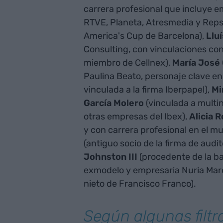
carrera profesional que incluye e
RTVE, Planeta, Atresmedia y Repso
America's Cup de Barcelona),
Lluí
Consulting, con vinculaciones con
miembro de Cellnex),
María José 
Paulina Beato, personaje clave en
vinculada a la firma Iberpapel),
Mi
García Molero
(vinculada a multi
otras empresas del Ibex),
Alicia 
y con carrera profesional en el mu
(antiguo socio de la firma de audi
Johnston III
(procedente de la ba
exmodelo y empresaria Nuria Marc
nieto de Francisco Franco).
Según algunas filtr