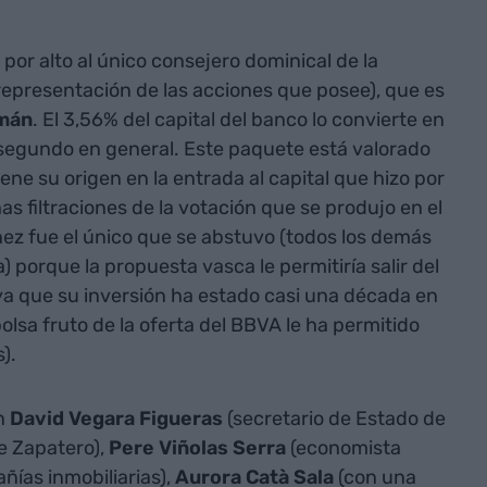
or alto al único consejero dominical de la
representación de las acciones que posee), que es
zmán
. El 3,56% del capital del banco lo convierte en
 segundo en general. Este paquete está valorado
ene su origen en la entrada al capital que hizo por
s filtraciones de la votación que se produjo en el
ínez fue el único que se abstuvo (todos los demás
porque la propuesta vasca le permitiría salir del
ya que su inversión ha estado casi una década en
bolsa fruto de la oferta del BBVA le ha permitido
).
n
David Vegara Figueras
(secretario de Estado de
e Zapatero),
Pere Viñolas Serra
(economista
ías inmobiliarias),
Aurora Catà Sala
(con una