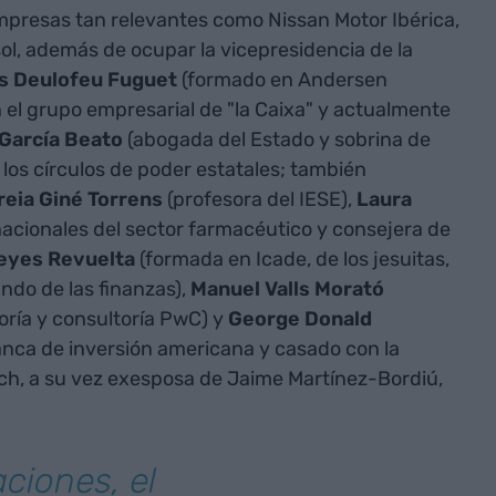
mpresas tan relevantes como Nissan Motor Ibérica,
l, además de ocupar la vicepresidencia de la
s Deulofeu Fuguet
(formado en Andersen
 el grupo empresarial de "la Caixa" y actualmente
García Beato
(abogada del Estado y sobrina de
 los círculos de poder estatales; también
reia Giné Torrens
(profesora del IESE),
Laura
nacionales del sector farmacéutico y consejera de
Reyes Revuelta
(formada en Icade, de los jesuitas,
ndo de las finanzas),
Manuel Valls Morató
toría y consultoría PwC) y
George Donald
nca de inversión americana y casado con la
h, a su vez exesposa de Jaime Martínez-Bordiú,
aciones, el