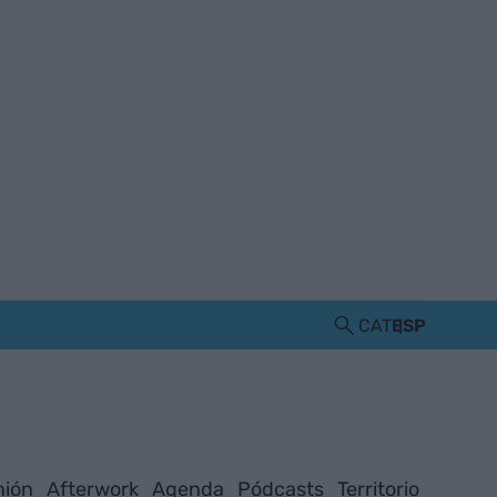
CAT
ESP
nión
Afterwork
Agenda
Pódcasts
Territorio