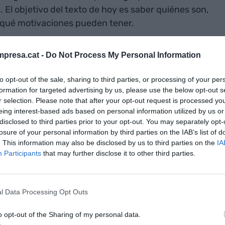
 El objetivo del texto de hoy es saber quiénes son,
y qué motivaciones pueden tener.
a visible del banco,
Josep Oliu Creus
, que
presa.cat -
Do Not Process My Personal Information
 relación con el Sabadell es, podríamos decir,
 antiguo director general de la entidad. También es
to opt-out of the sale, sharing to third parties, or processing of your per
formation for targeted advertising by us, please use the below opt-out s
tienen un paquete relevante de acciones del
r selection. Please note that after your opt-out request is processed y
e está valorado en más de 13 millones de euros.
eing interest-based ads based on personal information utilized by us or
disclosed to third parties prior to your opt-out. You may separately opt-
losure of your personal information by third parties on the IAB’s list of
. This information may also be disclosed by us to third parties on the
IA
Participants
that may further disclose it to other third parties.
el consejo de
 Banco
su relación
l Data Processing Opt Outs
 motivaciones
o opt-out of the Sharing of my personal data.