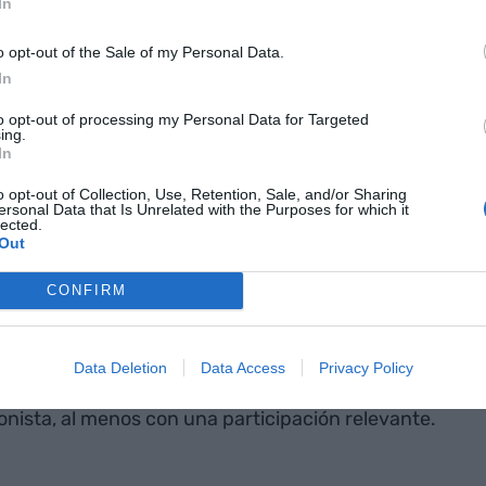
In
o opt-out of the Sale of my Personal Data.
In
 ejecutivo (a pesar de su protagonismo, la
va) es su consejero delegado,
César González-
to opt-out of processing my Personal Data for Targeted
ing.
hombre surgido del vivero de una de las firmas de
In
mundo, como es el caso de McKinsey. También
o opt-out of Collection, Use, Retention, Sale, and/or Sharing
 banco, en este caso del 0,02% (unos dos millones
ersonal Data that Is Unrelated with the Purposes for which it
lected.
Out
CONFIRM
sejero delegado aún hay otro cargo, como el de
órico de la banca,
Pedro Fontana García
;
l hombre clave del Banco de Bilbao (antecesor del
Data Deletion
Data Access
Privacy Policy
anca Catalana cuando esta acabó en manos de los
onista, al menos con una participación relevante.