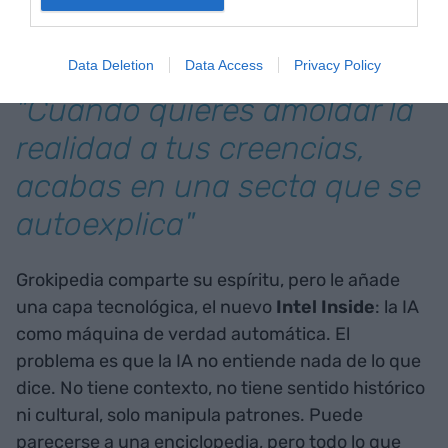
creencias, acabas en una secta que se
autoexplica.
Data Deletion
Data Access
Privacy Policy
"Cuando quieres amoldar la
realidad a tus creencias,
acabas en una secta que se
autoexplica"
Grokipedia comparte su espíritu, pero le añade
una capa tecnológica, el nuevo
Intel Inside
: la IA
como máquina de verdad automática. El
problema es que la IA no entiende nada de lo que
dice. No tiene contexto, no tiene sentido histórico
ni cultural, solo manipula patrones. Puede
parecerse a una enciclopedia, pero todo lo que