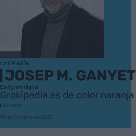
LA OPINIÓN
JOSEP M. GANYET
Etnógrafo digital
Grokipedia es de color naranja
VIA TECH
30 de Octubre de 2025