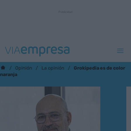
Grokipedia es de color
Opinión
La opinión
naranja