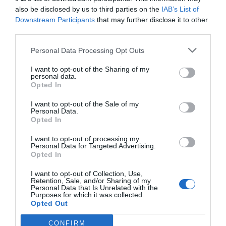
¿Una enciclopedia sin voluntarios académicos, ni
also be disclosed by us to third parties on the
IAB’s List of
profesores, ni editores, ni entusiastas del
Downstream Participants
that may further disclose it to other
conocimiento en general? Mire, me cuesta.
third parties.
Personal Data Processing Opt Outs
No tendrá éxito, pero…
I want to opt-out of the Sharing of my
personal data.
No es la primera vez que alguien quiere hacer la
Opted In
Wikipedia de los suyos. En 2006 ya apareció
I want to opt-out of the Sale of my
Conservapedia
, una enciclopedia alternativa
Personal Data.
Opted In
creada por conservadores de extrema derecha
estadounidenses indignados porque Wikipedia era
I want to opt-out of processing my
Personal Data for Targeted Advertising.
“tendenciosa, anticristiana y contraria a la cultura
Opted In
estadounidense”. Podías leer que la Tierra tenía
I want to opt-out of Collection, Use,
6.000 años y que la teoría de la evolución era solo
Retention, Sale, and/or Sharing of my
Personal Data that Is Unrelated with the
una opinión. El proyecto aún existe, como pieza
Purposes for which it was collected.
Opted Out
de museo digital y ejemplo de lo que no debes
hacer: cuando quieres amoldar la realidad a tus
CONFIRM