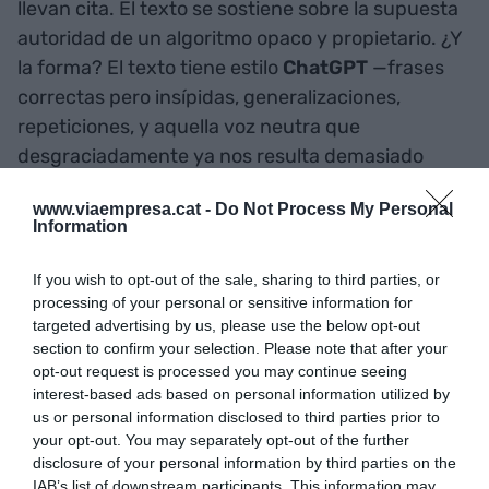
llevan cita. El texto se sostiene sobre la supuesta
autoridad de un algoritmo opaco y propietario. ¿Y
la forma? El texto tiene estilo
ChatGPT
—frases
correctas pero insípidas, generalizaciones,
repeticiones, y aquella voz neutra que
desgraciadamente ya nos resulta demasiado
familiar.
www.viaempresa.cat -
Do Not Process My Personal
Information
Grokipedia no disimula ser un experimento de IA,
como si fuera un mérito en sí mismo. La sensación
If you wish to opt-out of the sale, sharing to third parties, or
processing of your personal or sensitive information for
es de
déjà-vu
, una constatación de hasta qué
targeted advertising by us, please use the below opt-out
punto una máquina puede parecer que sabe
section to confirm your selection. Please note that after your
cuando en realidad solo regurgita información
opt-out request is processed you may continue seeing
que ha extraído de terceras fuentes sin respetar
interest-based ads based on personal information utilized by
us or personal information disclosed to third parties prior to
la propiedad intelectual.
your opt-out. You may separately opt-out of the further
disclosure of your personal information by third parties on the
IAB’s list of downstream participants. This information may