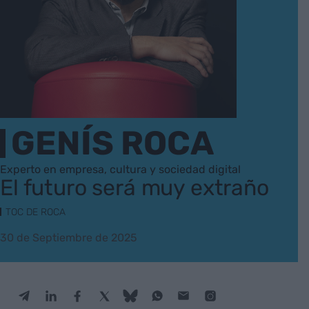
GENÍS ROCA
Experto en empresa, cultura y sociedad digital
El futuro será muy extraño
TOC DE ROCA
30 de Septiembre de 2025