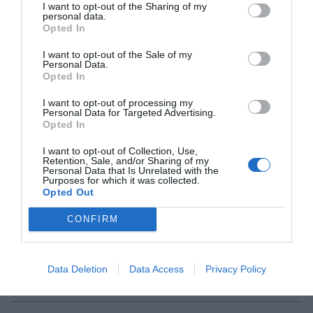
I want to opt-out of the Sharing of my
estar prohibidas. Por indecentes.
personal data.
Opted In
I want to opt-out of the Sale of my
Jueves 28 de agosto
Personal Data.
Opted In
Cuando se crearon, tanto OpenAI como VISA y
I want to opt-out of processing my
Personal Data for Targeted Advertising.
Mastercard eran organizaciones sin ánimo de
Opted In
lucro.
I want to opt-out of Collection, Use,
Retention, Sale, and/or Sharing of my
Personal Data that Is Unrelated with the
Purposes for which it was collected.
Miércoles 27 de agosto: Me lo imaginaba todo
Opted Out
mucho más grande
CONFIRM
En la distancia que hay entre la Tierra y la Luna
caben todos los planetas del sistema solar.
Data Deletion
Data Access
Privacy Policy