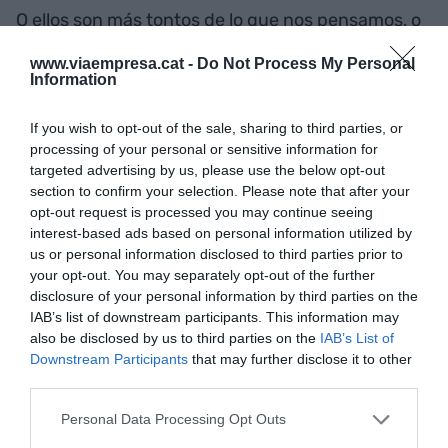
O ellos son más tontos de lo que nos pensamos, o
nosotros somos más tontos de lo que nos
www.viaempresa.cat -
Do Not Process My Personal
pensamos. La única certeza es que cuesta
Information
entender lo que pasa en la política mundial.
If you wish to opt-out of the sale, sharing to third parties, or
processing of your personal or sensitive information for
Lunes 1 de septiembre: El futuro de los coches
targeted advertising by us, please use the below opt-out
section to confirm your selection. Please note that after your
en las ciudades
opt-out request is processed you may continue seeing
interest-based ads based on personal information utilized by
Ir solo en tu coche por la ciudad será tan
us or personal information disclosed to third parties prior to
your opt-out. You may separately opt-out of the further
incomprensible como ahora lo es fumar en los
disclosure of your personal information by third parties on the
pasillos de un hospital.
IAB’s list of downstream participants. This information may
also be disclosed by us to third parties on the
IAB’s List of
Downstream Participants
that may further disclose it to other
Viernes 29 de agosto: Prohibir startups
third parties.
Personal Data Processing Opt Outs
Las startups sin modelo de ingresos deberían