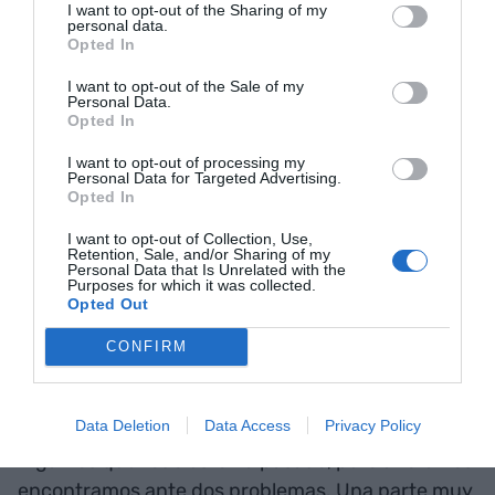
infraestructura única; prácticamente ninguna
I want to opt-out of the Sharing of my
personal data.
otra gran ciudad del mundo tiene un recinto de
Opted In
festivales integrado de esta manera. También
I want to opt-out of the Sale of my
tenemos el
Palau Sant Jordi
, el
Estadi Olímpic
, el
Personal Data.
Sant Jordi Club
o, en su momento, el
Palau
Opted In
d'Esports
. Más allá de los recintos, se ha
I want to opt-out of processing my
Personal Data for Targeted Advertising.
consolidado toda una industria auxiliar de
Opted In
proveedores excelentes. Y a todo esto hay que
sumarle un factor geográfico: Barcelona está muy
I want to opt-out of Collection, Use,
Retention, Sale, and/or Sharing of my
bien posicionada como puerta de entrada al
Personal Data that Is Unrelated with the
Purposes for which it was collected.
Estado para las giras internacionales que
Opted Out
recorren Europa.
CONFIRM
¿En qué no está tan bien posicionada?
Data Deletion
Data Access
Privacy Policy
Digamos que todo esto ha pasado, pero ahora nos
encontramos ante dos problemas. Una parte muy