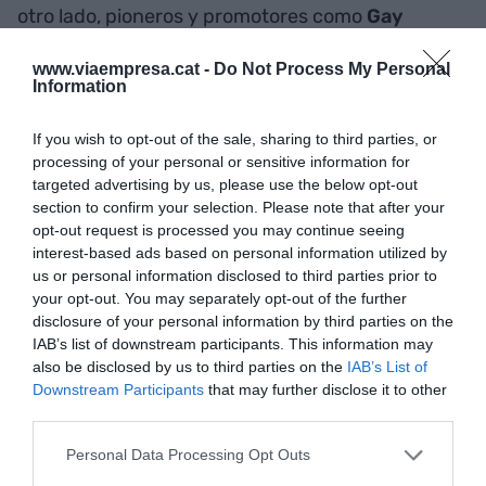
otro lado, pioneros y promotores como
Gay
Mercader
,
Neo Sala
,
Pino Sagliocco
,
Tito
www.viaempresa.cat -
Do Not Process My Personal
Ramoneda
o
Martín Pérez
crearon aquí grandes
Information
empresas del sector.
If you wish to opt-out of the sale, sharing to third parties, or
processing of your personal or sensitive information for
"Barcelona está muy bien
targeted advertising by us, please use the below opt-out
posicionada como puerta de
section to confirm your selection. Please note that after your
opt-out request is processed you may continue seeing
entrada al Estado para las
interest-based ads based on personal information utilized by
us or personal information disclosed to third parties prior to
giras internacionales que
your opt-out. You may separately opt-out of the further
disclosure of your personal information by third parties on the
recorren Europa"
IAB’s list of downstream participants. This information may
also be disclosed by us to third parties on the
IAB’s List of
Downstream Participants
that may further disclose it to other
Estos promotores se encontraron una ciudad
third parties.
muy bien preparada para acoger música en
Personal Data Processing Opt Outs
directo. El
Parque del Fòrum
es una