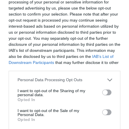
processing of your personal or sensitive information for
y Sabadell
targeted advertising by us, please use the below opt-out
section to confirm your selection. Please note that after your
opt-out request is processed you may continue seeing
A lo largo de estos diecisiete meses, las
interest-based ads based on personal information utilized by
cotizaciones de BBVA y Sabadell han mostrado un
us or personal information disclosed to third parties prior to
patrón de vasos comunicantes. En muchos
your opt-out. You may separately opt-out of the further
disclosure of your personal information by third parties on the
momentos se han movido en la misma dirección,
IAB’s list of downstream participants. This information may
reflejando el buen ciclo del sector bancario en su
also be disclosed by us to third parties on the
IAB’s List of
conjunto.
Downstream Participants
that may further disclose it to other
third parties.
Personal Data Processing Opt Outs
I want to opt-out of the Sharing of my
personal data.
Opted In
I want to opt-out of the Sale of my
Personal Data.
Opted In